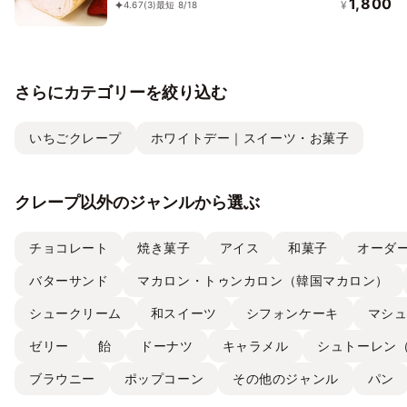
適 お中元2026
1,800
¥
4.67
(3)
最短 8/18
さらにカテゴリーを絞り込む
いちごクレープ
ホワイトデー｜スイーツ・お菓子
クレープ以外のジャンルから選ぶ
チョコレート
焼き菓子
アイス
和菓子
オーダ
バターサンド
マカロン・トゥンカロン（韓国マカロン）
シュークリーム
和スイーツ
シフォンケーキ
マシ
ゼリー
飴
ドーナツ
キャラメル
シュトーレン
ブラウニー
ポップコーン
その他のジャンル
パン