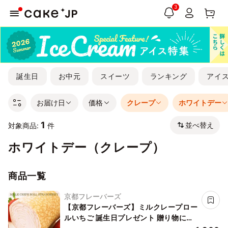
3
誕生日
お中元
スイーツ
ランキング
アイ
お届け日
価格
クレープ
ホワイトデー
1
並べ替え
対象商品:
件
ホワイトデー（クレープ）
商品一覧
京都フレーバーズ
【京都フレーバーズ】ミルクレープロー
ルいちご 誕生日プレゼント 贈り物に最