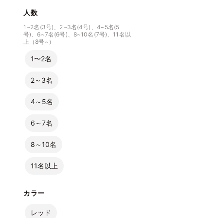
人数
1~2名(3号)、2~3名(4号)、4~5名(5
号)、6~7名(6号)、8~10名(7号)、11名以
上（8号~）
1〜2名
2～3名
4～5名
6～7名
8～10名
11名以上
カラー
レッド