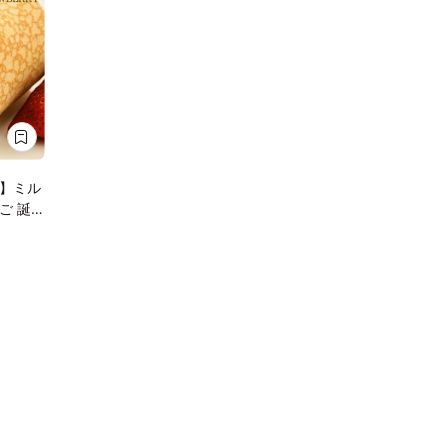
】ミル
ご 誕
り物に