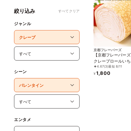
絞り込み
すべてクリア
ジャンル
京都フレーバーズ
【京都フレーバーズ
クレープロールいち
4.67
(3)
最短 8/11
生日プレゼント 贈
シーン
1,800
最適 お中元2026
¥
エンタメ