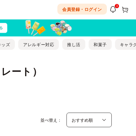
3
会員登録・ログイン
キッズ
アレルギー対応
推し活
和菓子
キャラ
コレート）
並べ替え：