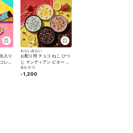
わらいみらい
缶入り
お配り用 チョコ ねこ ひつ
コレー
じ マンディアン ビター ホ
最短 8/13
ワイト
1,200
¥