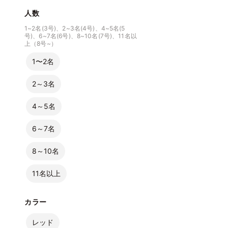
人数
1~2名(3号)、2~3名(4号)、4~5名(5
号)、6~7名(6号)、8~10名(7号)、11名以
上（8号~）
1〜2名
2～3名
4～5名
6～7名
8～10名
11名以上
カラー
レッド