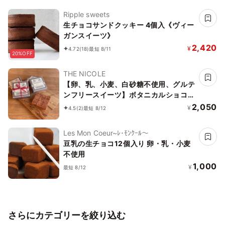
Ripple sweets
生チョコサンドクッキー 4個入《ヴィー
ガンスイーツ》
2,420
¥
4.72
(18)
最短 8/11
20%OFF
THE NICOLE
【卵、乳、小麦、白砂糖不使用、グルテ
ンフリースイーツ】ボタニカルショコラ
京豆腐生チョコ 《ヴィーガンスイー
2,050
¥
4.5
(2)
最短 8/12
ツ・ヴィーガンケーキ》《無添加》《ア
レルギー配慮》
Les Mon Coeur~ﾚ･ﾓﾝｸｰﾙ〜
豆乳の生チョコ12個入り 卵・乳・小麦
不使用
1,000
¥
最短 8/12
さらにカテゴリーを絞り込む