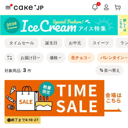
3
タイムセール
誕生日
お中元
スイーツ
ラ
お届け日
価格
生チョコ
バレンタイン
3
並べ替え
対象商品:
件
終了まで
4:19:27