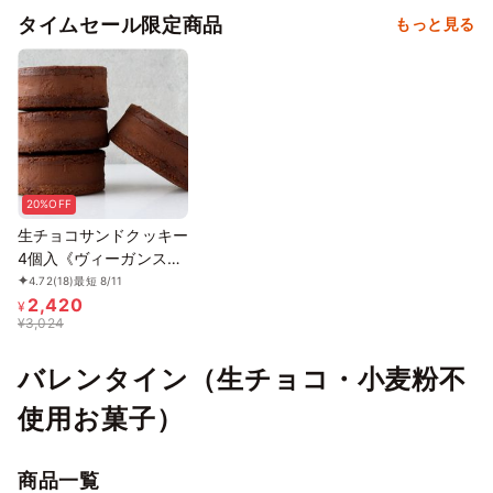
タイムセール限定商品
もっと見る
20%OFF
生チョコサンドクッキー
4個入《ヴィーガンスイ
ーツ》
4.72
(18)
最短 8/11
2,420
¥
¥
3,024
バレンタイン（生チョコ・小麦粉不
使用お菓子）
商品一覧