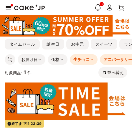
3
タイムセール
誕生日
お中元
スイーツ
ラ
お届け日
価格
生チョコ
アニバーサリ
1
並べ替え
対象商品:
件
終了まで
11:23:39