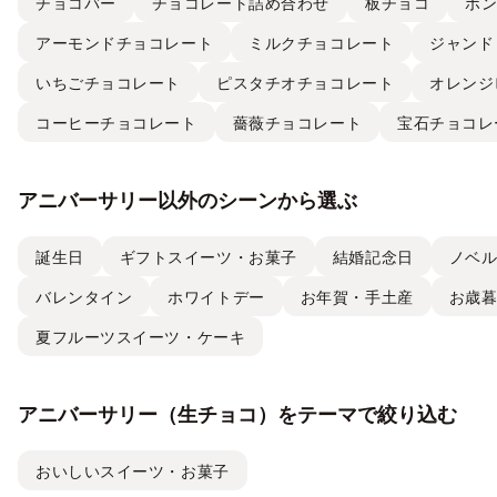
チョコバー
チョコレート詰め合わせ
板チョコ
ボ
アーモンドチョコレート
ミルクチョコレート
ジャンド
いちごチョコレート
ピスタチオチョコレート
オレンジ
コーヒーチョコレート
薔薇チョコレート
宝石チョコレ
アニバーサリー以外のシーンから選ぶ
誕生日
ギフトスイーツ・お菓子
結婚記念日
ノベ
バレンタイン
ホワイトデー
お年賀・手土産
お歳
夏フルーツスイーツ・ケーキ
アニバーサリー（生チョコ）をテーマで絞り込む
おいしいスイーツ・お菓子