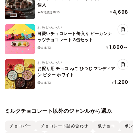
個入
4,698
¥
4
(1)
最短 8/15
わらいみらい
可愛いチョコレート缶入り ピーカンナ
ッツチョコレート 3缶セット
1,800～
¥
最短 8/13
わらいみらい
お配り用 チョコ ねこ ひつじ マンディア
ン ビター ホワイト
1,200
¥
最短 8/13
ミルクチョコレート以外のジャンルから選ぶ
チョコバー
チョコレート詰め合わせ
板チョコ
ボ