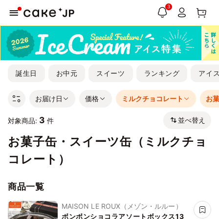
3
誕生日
お中元
スイーツ
ランキング
アイ
お届け日
価格
ミルクチョコレート
お
3
並べ替え
対象商品:
件
お菓子缶・スイーツ缶（ミルクチョ
コレート）
商品一覧
MAISON LE ROUX（メゾン・ルルー）
ボンボンショコラアソートボックス13