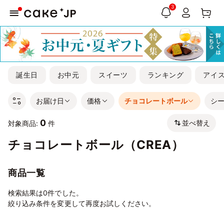
3
誕生日
お中元
スイーツ
ランキング
アイ
お届け日
価格
チョコレートボール
シ
0
並べ替え
対象商品:
件
チョコレートボール（CREA）
商品一覧
検索結果は0件でした。
絞り込み条件を変更して再度お試しください。