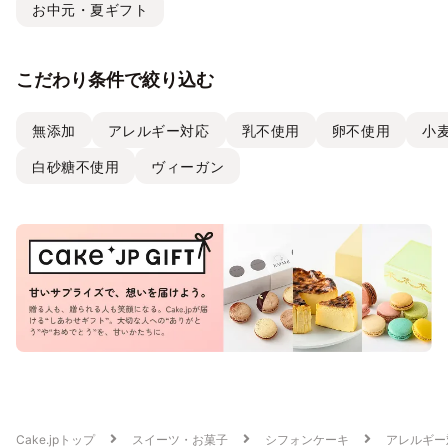
お中元・夏ギフト
こだわり条件で絞り込む
無添加
アレルギー対応
乳不使用
卵不使用
小
白砂糖不使用
ヴィーガン
Cake.jpトップ
スイーツ・お菓子
シフォンケーキ
アレルギー