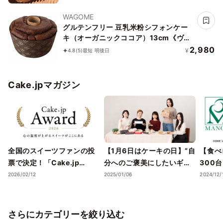
WAGOME
グルテンフリー 豆乳米粉シフォンケー
キ（オーガニックココア）13cm《ヴィ
ーガン》《アレルギー対応》《小麦な
2,980
¥
4.8
(5)
最短 明後日
し》《卵なし》《乳なし》《ヴィーガン
スイーツ・ヴィーガンケーキ》
Cake.jpマガジン
全国のスイーツファンの投
【1月6日はケーキの日】“自
【食べ
票で決定！「Cake.jp
分へのご褒美にしたいギフ
300
Award 2026」受賞店舗を
トスイーツ・ケーキ”5選
スイー
2026/02/12
2025/01/06
2024/12/
発表― 心の温度が上がる誕
を、Cake.jpでお取り寄せ
気フレ
生日ケーキ・ギフトスイー
ストラ
ツの名店が集結 ―
チーズケ
さらにカテゴリーを絞り込む
て取り