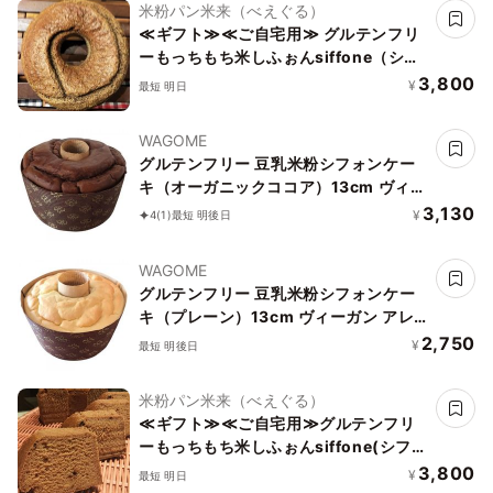
米粉パン米来（べえぐる）
≪ギフト≫≪ご自宅用≫ グルテンフリ
ーもっちもち米しふぉんsiffone（シフ
ォーネ）珈琲
3,800
¥
最短 明日
WAGOME
グルテンフリー 豆乳米粉シフォンケー
キ（オーガニックココア）13cm ヴィー
ガン アレルギー対応 小麦なし 卵なし 乳
3,130
¥
4
(1)
最短 明後日
なし《ヴィーガンスイーツ》
WAGOME
グルテンフリー 豆乳米粉シフォンケー
キ（プレーン）13cm ヴィーガン アレ
ルギー対応 小麦なし 卵なし 乳なし リボ
2,750
¥
最短 明後日
ン有《ヴィーガンスイーツ》
米粉パン米来（べえぐる）
≪ギフト≫≪ご自宅用≫グルテンフリ
ーもっちもち米しふぉんsiffone(シフォ
ーネ) 仙台味噌
3,800
¥
最短 明日