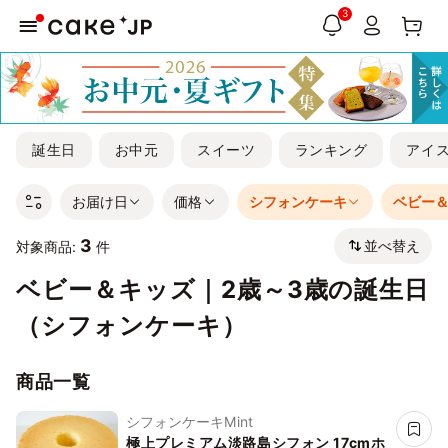
3
誕生日
お中元
スイーツ
ランキング
アイ
お届け日
価格
シフォンケーキ
ベビー＆
3
並べ替え
対象商品:
件
ベビー＆キッズ｜2歳～3歳の誕生日
（シフォンケーキ）
商品一覧
シフォンケーキMint
極上プレミアム淡路島シフォン 17cmホ