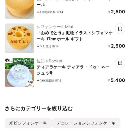
ール
2,500
¥
4.33
(3)
最短 8/14
シフォンケーキMint
「おめでとう」動物イラストシフォンケ
ーキ 17cmホール ギフト
2,500
¥
5
(4)
最短 8/14
佐知's Pocket
ティアラケーキ ティアラ・ドゥ・ネー
ジュ 5号
5,400
¥
4.6
(5)
最短 8/12
さらにカテゴリーを絞り込む
米粉シフォンケーキ
デコレーションシフォンケーキ