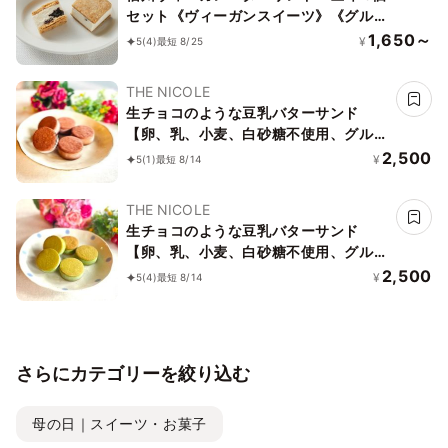
セット《ヴィーガンスイーツ》《グルテ
ンフリー》
1,650～
¥
5
(4)
最短 8/25
THE NICOLE
生チョコのような豆乳バターサンド
【卵、乳、小麦、白砂糖不使用、グルテ
ンフリースイーツ】ボタニカルカカオサ
2,500
¥
5
(1)
最短 8/14
ンド 《ヴィーガンスイーツ》《無添
加》《アレルギー配慮》
THE NICOLE
生チョコのような豆乳バターサンド
【卵、乳、小麦、白砂糖不使用、グルテ
ンフリースイーツ】ボタニカルサンド
2,500
¥
5
(4)
最短 8/14
京抹茶サンド 《ヴィーガンスイーツ・
ヴィーガンケーキ》《無添加》《アレル
ギー配慮》
さらにカテゴリーを絞り込む
母の日｜スイーツ・お菓子