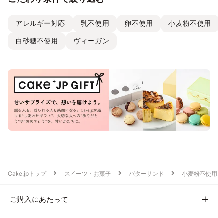
アレルギー対応
乳不使用
卵不使用
小麦粉不使用
白砂糖不使用
ヴィーガン
Cake.jpトップ
スイーツ・お菓子
バターサンド
小麦粉不使用
ご購入にあたって