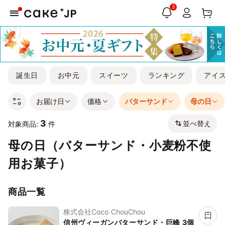
3
誕生日
お中元
スイーツ
ランキング
アイ
お届け日
価格
バターサンド
母の日
3
並べ替え
対象商品:
件
母の日（バターサンド・小麦粉不使
用お菓子）
商品一覧
株式会社Coco ChouChou
信州ヴィーガンバターサンド・巨峰 3個