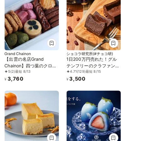
Grand Chainon
ショコラ研究所(#チョコ研)
【出雲の名店Grand
1日200万円売れた！グル
Chainon】四つ葉のクロー
テンフリーのクラファン達
5
(2)
最短 8/13
4.71
(129)
最短 8/15
バーのクッキー缶 プティ
成率1339％の濃厚ガトー
3,760
3,500
ボヌール
ショコラ誕生日プレゼント
¥
¥