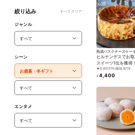
絞り込み
すべてクリア
ジャンル
熟成バスクチーズケー
ヒルナンデスでお取
シーン
スイーツ1位を獲得
4.85
(319)
最短 8/18
日に 熟成で旨味成分
4,400
倍！グルテンフリー
¥
成バスクチーズケー
誕生日プレゼント
エンタメ