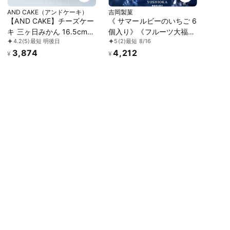
AND CAKE（アンドケーキ）
吉岡製菓
【AND CAKE】チーズケー
《 サマールビーのいちご 6
キ 三ヶ日みかん 16.5cm＜
個入り》《フルーツ大福》
4.2
(5)
最短 明後日
5
(2)
最短 8/16
Makuake×Cake.jp アタラ
ジュエリーボックス 《ル
3,874
4,212
シイケーキ発見プロジェク
ビーのいちご》 DAIFUKU
¥
¥
ト＞
ありがとう 大福 お取り寄
せ テレビで話題