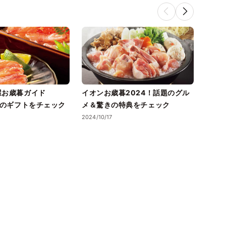
屋お歳暮ガイド
イオンお歳暮2024！話題のグル
今年
題のギフトをチェック
メ＆驚きの特典をチェック
Ama
2024/10/17
2024/1