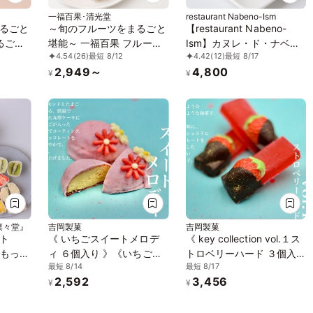
一福百果･清光堂
restaurant Nabeno-Ism
るごと
～旬のフルーツをまるごと
【restaurant Nabeno-
るごと
堪能～ 一福百果 フルーツ
Ism】カヌレ・ド・ナベノ
4.54
(26)
最短 8/12
4.42
(12)
最短 8/17
化粧箱入
大福6個入(まるごとみかん
イズム4種 20個入り
2,949～
4,800
3個、紅まどんな大福、島
¥
¥
八朔大福、甘夏大福各1個
づつ)
凛々堂』
吉岡製菓
吉岡製菓
ト
《 いちごスイートメロデ
《 key collection vol.１ス
でもっち
ィ ６個入り 》《いちごケ
トロベリーハード ３個入
最短 8/14
最短 8/17
大福8
ーキ》ジュエリーボックス
り×4箱》《琥珀糖》ジュ
2,592
3,456
のフル
DAIFUKU ありがとう 大福
エリーボックス DAIFUKU
¥
¥
金沢産
お取り寄せ テレビで話題
ありがとう 大福 お取り寄
モニー
せ テレビで話題