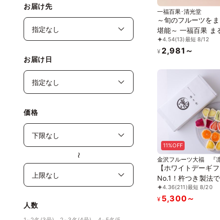
お届け先
一福百果･清光堂
～旬のフルーツをま
堪能～ 一福百果 ま
4.54
(13)
最短 8/12
みかん大福6個入(
2,981～
り)
¥
お届け日
価格
11%OFF
〜
金沢フルーツ大福 『
【ホワイトデーギフ
No.1！杵つき製法
4.36
(211)
最短 8/20
もちの高級フルーツ
5,300～
種】 新食感！と旬
¥
人数
ーツの甘み引き出す
の特製白あんのハー
1~2名(3号)、2~3名(4号)、4~5名(5