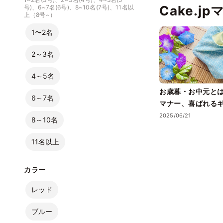
Cake.j
号)、6~7名(6号)、8~10名(7号)、11名以
をどうぞ！
上（8号~）
1〜2名
2～3名
4～5名
お歳暮・お中元と
6～7名
マナー、喜ばれる
トまで徹底解説！
2025/06/21
8～10名
11名以上
カラー
レッド
ブルー