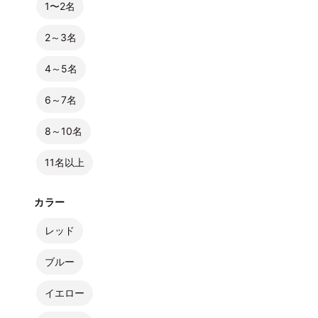
1〜2名
2～3名
4～5名
6～7名
8～10名
11名以上
カラー
レッド
ブルー
イエロー