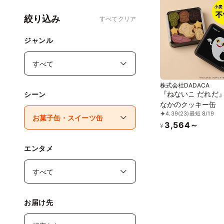
絞り込み
すべてクリア
ジャンル
株式会社DADACA
『ねないこ だれだ
シーン
なかのクッキー缶
4.39
(23)
最短 8/19
3,564～
¥
エンタメ
お届け先