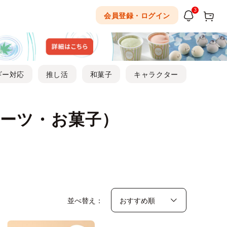
3
会員登録・ログイン
ギー対応
推し活
和菓子
キャラクター
ーツ・お菓子）
並べ替え：