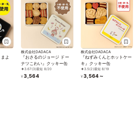
株式会社DADACA
株式会社DADACA
』まよ
『おさるのジョージ ドー
『ねずみくんとホットケー
ナツこわい』クッキー缶
キ』クッキー缶
3.67
(3)
最短 8/20
3.5
(2)
最短 8/19
3,564
3,564～
¥
¥