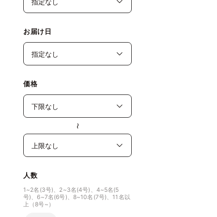
お届け日
価格
〜
人数
1~2名(3号)、2~3名(4号)、4~5名(5
号)、6~7名(6号)、8~10名(7号)、11名以
上（8号~）