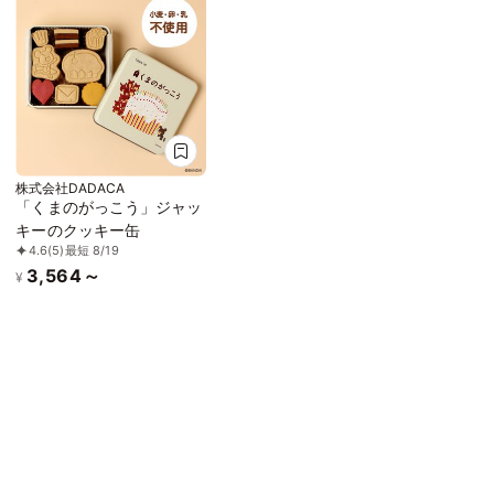
株式会社DADACA
「くまのがっこう」ジャッ
キーのクッキー缶
4.6
(5)
最短 8/19
3,564～
¥