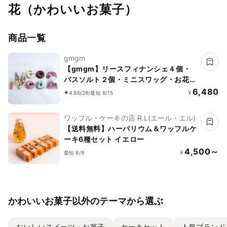
花（かわいいお菓子）
商品一覧
gmgm
【gmgm】リースフィナンシェ４個・
バスソルト２個・ミニスワッグ・お花の
コルクマグネットのセット
6,480
¥
4.86
(28)
最短 8/15
ワッフル・ケーキの店 R.L(エール・エル)
【送料無料】ハーバリウム＆ワッフルケ
ーキ6種セット イエロー
4,500～
¥
最短 8/9
かわいいお菓子以外のテーマから選ぶ
おいしいスイーツ・お菓子
ケーキセット
人気ブランド