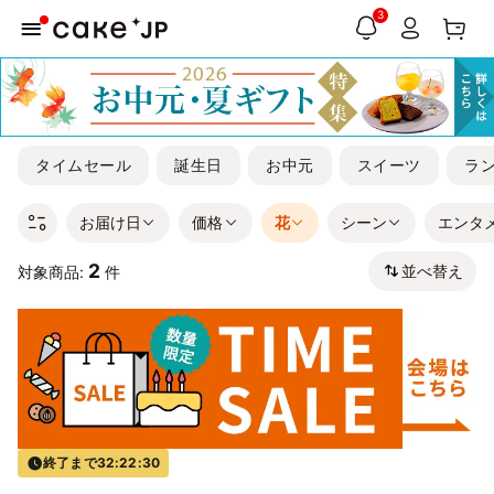
3
タイムセール
誕生日
お中元
スイーツ
ラ
お届け日
価格
花
シーン
エンタ
2
並べ替え
対象商品:
件
終了まで
32:22:30