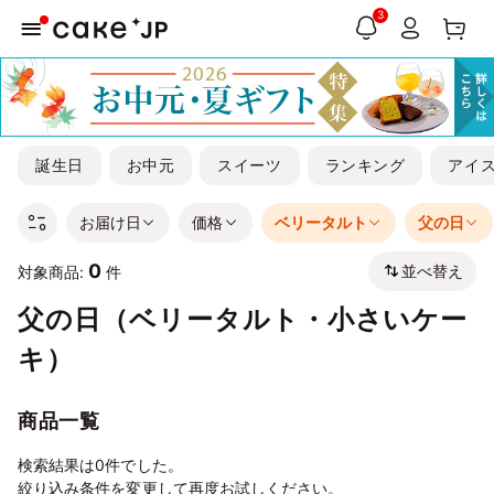
3
誕生日
お中元
スイーツ
ランキング
アイ
お届け日
価格
ベリータルト
父の日
0
並べ替え
対象商品:
件
父の日（ベリータルト・小さいケー
キ）
商品一覧
検索結果は0件でした。
絞り込み条件を変更して再度お試しください。