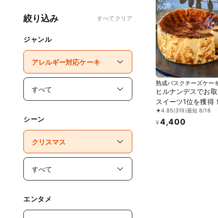
絞り込み
すべてクリア
ジャンル
熟成バスクチーズケー
ヒルナンデスでお取
スイーツ1位を獲得
4.85
(319)
最短 8/18
日に 熟成で旨味成分
シーン
4,400
倍！グルテンフリー
¥
成バスクチーズケー
誕生日プレゼント
エンタメ