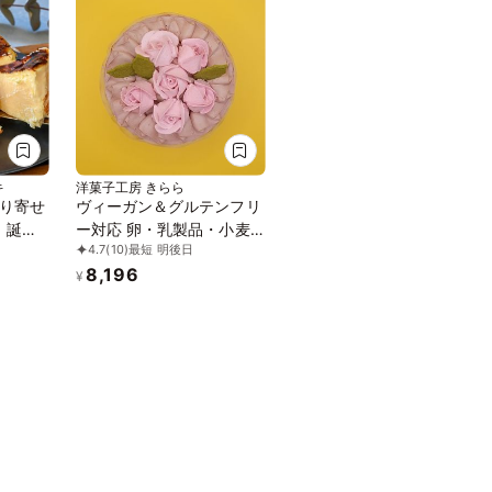
キ
洋菓子工房 きらら
り寄せ
ヴィーガン＆グルテンフリ
！誕生
ー対応 卵・乳製品・小麦
4.7
(10)
最短 明後日
約2
粉不使用 ラズベリーショ
8,196
の「熟
コラ 5号 15cm《ヴィーガ
¥
キ」
ンスイーツ・ヴィーガンケ
ーキ》