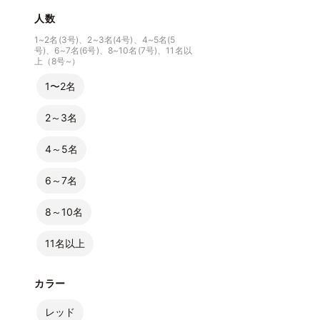
人数
1~2名(3号)、2~3名(4号)、4~5名(5
号)、6~7名(6号)、8~10名(7号)、11名以
上（8号~）
1〜2名
2～3名
4～5名
6～7名
8～10名
11名以上
カラー
レッド