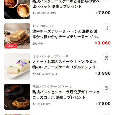
熟成バスクチーズケーキと非熟成の食べ
比べセット 誕生日プレゼント
7,800
¥
4.89
(9)
最短 8/13
THE NICOLE
濃幸チーズテリーヌ 〜トンカ豆香る 濃
厚かつ軽やかなチーズテリーヌ〜 グル
テンフリー
3,060
¥
最短 8/9
10%OFF
ミホパンポップケーキ
大ヒットお花のスイーツ！ ビオラ＆果
物のレアチーズケーキ《グルテンフリ
ー》
3,996
¥
4.58
(12)
最短 8/12
熟成バスクチーズケーキ
熟成バスクとショコラ研究所ガトーショ
コラのコラボ 誕生日プレゼント
7,800
¥
5
(3)
最短 8/11