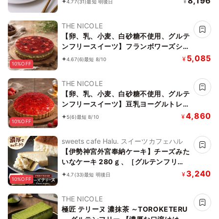
8,196
¥
4.77
(31)
最短 明後日
ィーガンケーキ》
THE NICOLE
【卵、乳、小麦、白砂糖不使用、グルテ
ンフリースイーツ】フランボワーズショ
コラ 京豆腐仕込み】 5号 15cm ～京豆
5,085
¥
4.67
(6)
最短 8/10
10%OFF
腐をベース作り上げたショコラケーキ～
《ヴィーガンスイーツ》 《無添加》
THE NICOLE
《アレルギー配慮》
【卵、乳、小麦、白砂糖不使用、グルテ
ンフリースイーツ】豆乳ヨーグルトレア
チーズケーキ 5号 15cm ～豆乳ヨーグル
4,860
¥
5
(6)
最短 8/10
10%OFF
トをベースに作り上げたレアチーズ～
《ヴィーガンスイーツ・ヴィーガンケー
sweets cafe Halu. スイーツカフェハル
キ》《無添加》《アレルギー配慮》
【伊勢神宮外宮奉納ケーキ】チーズみた
いなケーキ 280ｇ、［グルテンフリ
ー］魔法の チーズテリーヌ チーズケー
3,240
¥
4.7
(33)
最短 明後日
10%OFF
キ お中元2026
THE NICOLE
極匠 テリーヌ 濃抹茶 ～TOROKETERU