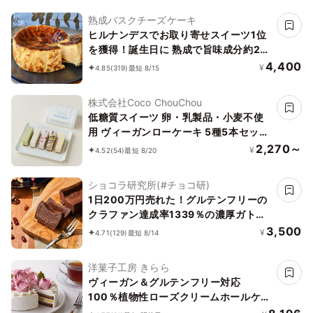
熟成バスクチーズケーキ
ヒルナンデスでお取り寄せスイーツ1位
を獲得！誕生日に 熟成で旨味成分約2
倍！グルテンフリーの「熟成バスクチー
4,400
¥
4.85
(319)
最短 8/15
ズケーキ」 誕生日プレゼント
株式会社Coco ChouChou
低糖質スイーツ 卵・乳製品・小麦不使
用 ヴィーガンローケーキ 5種5本セット
《ヴィーガンスイーツ》《ロースイー
2,270～
¥
4.52
(54)
最短 8/20
ツ》《グルテンフリー》《アレルギー配
慮》
ショコラ研究所(#チョコ研)
1日200万円売れた！グルテンフリーの
クラファン達成率1339％の濃厚ガトー
ショコラ誕生日プレゼント
3,500
¥
4.71
(129)
最短 8/14
洋菓子工房 きらら
ヴィーガン＆グルテンフリー対応
100％植物性ローズクリームホールケー
キ 5号 15cm《ヴィーガンスイーツ・ヴ