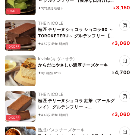
～ グルテンフリー 【濃厚な口溶けは美
味さとなる】・・・【美味宣言】日本五
3,150
¥
3
(2)
最短 明後日
10%OFF
代銘茶『朝宮抹茶おくみどり』の美味し
さ
THE NICOLE
極匠 テリーヌショコラ ショコラ60 ～
TOROKETERU～ グルテンフリー 【濃
厚な口溶けは美味さとなる】・・・【美
3,060
¥
4.57
(7)
最短 明後日
10%OFF
味宣言】比べたらわかる、美味さです。
kiviola(キヴィオラ)
からだにやさしい濃厚チーズケーキ
4,700
¥
3
(1)
最短 8/18
THE NICOLE
極匠 テリーヌショコラ 紅茶（アールグ
レイ） グルテンフリー ～
TOROKETERU～【濃厚な口溶けは美味
3,060
¥
4.43
(7)
最短 明後日
10%OFF
さとなる】・・・。 アールグレイの爽
やかな口溶け
熟成バスクチーズケーキ