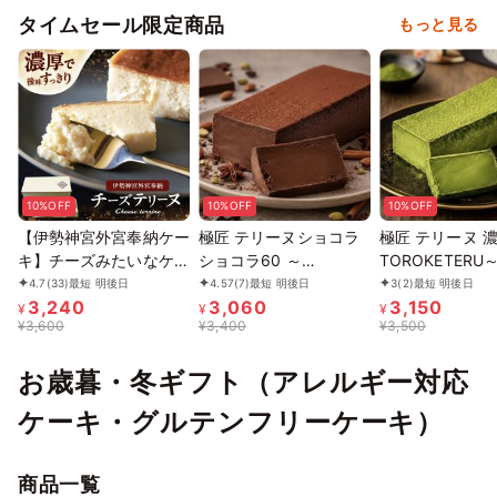
タイムセール限定商品
もっと見る
10%OFF
10%OFF
10%OFF
【伊勢神宮外宮奉納ケー
極匠 テリーヌショコラ
極匠 テリーヌ 濃
キ】チーズみたいなケー
ショコラ60 ～
TOROKETERU
キ 280ｇ、［グルテン
TOROKETERU～ グルテ
ンフリー 【濃厚
4.7
(33)
最短 明後日
4.57
(7)
最短 明後日
3
(2)
最短 明後日
3,240
3,060
3,150
フリー］魔法の チーズ
ンフリー 【濃厚な口溶
けは美味さとな
¥
¥
¥
¥
3,600
¥
3,400
¥
3,500
テリーヌ チーズケーキ
けは美味さとな
る】・・・【美
お中元2026
る】・・・【美味宣言】
日本五代銘茶『
お歳暮・冬ギフト（アレルギー対応
比べたらわかる、美味さ
おくみどり』の
です。
ケーキ・グルテンフリーケーキ）
商品一覧