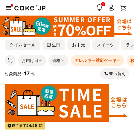
3
タイムセール
誕生日
お中元
スイーツ
ラ
お届け日
価格
アレルギー対応ケーキ
17
並べ替え
対象商品:
件
終了まで
24:29:31