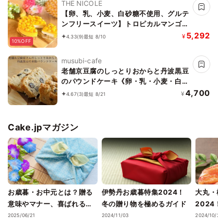
THE NICOLE
【卵、乳、小麦、白砂糖不使用、グルテ
ンフリースイーツ】トロピカルマンゴー
バナーヌ 5号 15cm ～京豆腐仕立て～
5,292
¥
4.33
(9)
最短 8/10
10%OFF
《ヴィーガン対応スイーツ》
musubi-cafe
老舗京豆腐のしっとりおからと丹波黒豆
のパウンドケーキ《卵・乳・小麦・白砂
糖不使用》《ヴィーガンスイーツ》《グ
4,700
¥
4.67
(3)
最短 8/21
ルテンフリー》《無添加》《アレルギー
配慮》
Cake.jpマガジン
お歳暮・お中元とは？贈る
伊勢丹お歳暮特集2024！
大丸・
意味やマナー、喜ばれるギ
冬の贈り物を極めるガイド
202
フトのポイントまで徹底解
ェック
2025/06/21
2024/11/03
2024/10/