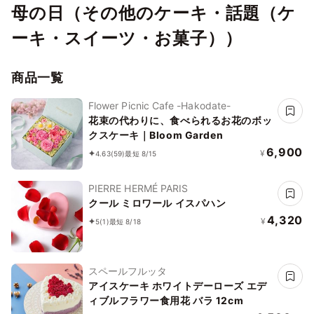
母の日（その他のケーキ・話題（ケ
ーキ・スイーツ・お菓子））
商品一覧
Flower Picnic Cafe -Hakodate-
花束の代わりに、食べられるお花のボッ
クスケーキ｜Bloom Garden
6,900
¥
4.63
(59)
最短 8/15
PIERRE HERMÉ PARIS
クール ミロワール イスパハン
4,320
¥
5
(1)
最短 8/18
スペールフルッタ
アイスケーキ ホワイトデーローズ エデ
ィブルフラワー食用花 バラ 12cm