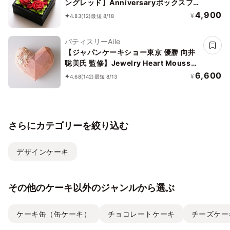
ングレッド】Anniversaryボックスフ
ラワーケーキ＜ミニサイズ＞
4,900
¥
4.83
(12)
最短 8/18
パティスリーAile
【ジャパンケーキショー東京 優勝 向井
聡美氏 監修】Jewelry Heart Mousse
～Coral pink～
6,600
¥
4.68
(142)
最短 8/13
さらにカテゴリーを絞り込む
デザインケーキ
その他のケーキ以外のジャンルから選ぶ
ケーキ缶（缶ケーキ）
チョコレートケーキ
チーズケー