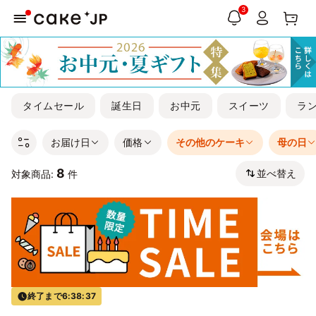
3
タイムセール
誕生日
お中元
スイーツ
ラ
お届け日
価格
その他のケーキ
母の日
8
並べ替え
対象商品:
件
終了まで
6:38:37