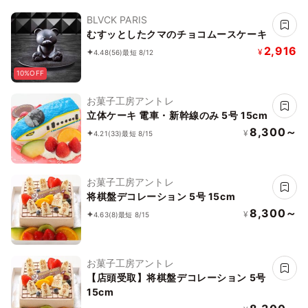
BLVCK PARIS
むすッとしたクマのチョコムースケーキ
2,916
¥
4.48
(56)
最短 8/12
10%OFF
お菓子工房アントレ
立体ケーキ 電車・新幹線のみ 5号 15cm
8,300～
¥
4.21
(33)
最短 8/15
お菓子工房アントレ
将棋盤デコレーション 5号 15cm
8,300～
¥
4.63
(8)
最短 8/15
お菓子工房アントレ
【店頭受取】将棋盤デコレーション 5号
15cm