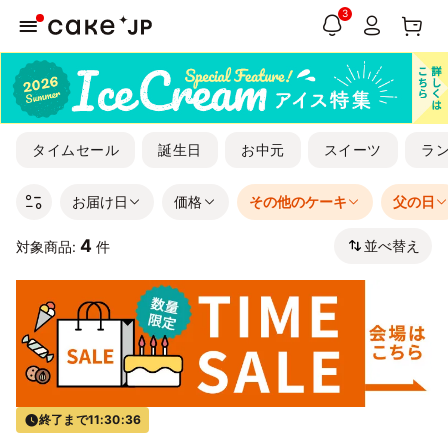
3
タイムセール
誕生日
お中元
スイーツ
ラ
お届け日
価格
その他のケーキ
父の日
4
並べ替え
対象商品:
件
終了まで
11:30:36