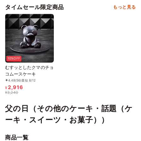
タイムセール限定商品
もっと見る
10%OFF
むすッとしたクマのチョ
コムースケーキ
4.48
(56)
最短 8/12
2,916
¥
¥
3,240
父の日（その他のケーキ・話題（ケ
ーキ・スイーツ・お菓子））
商品一覧