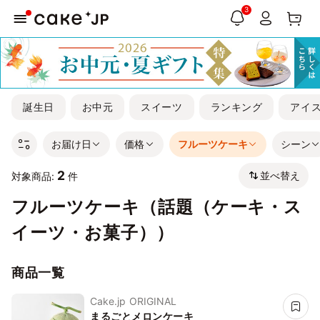
3
誕生日
お中元
スイーツ
ランキング
アイ
お届け日
価格
フルーツケーキ
シーン
2
並べ替え
対象商品:
件
フルーツケーキ（話題（ケーキ・ス
イーツ・お菓子））
商品一覧
Cake.jp ORIGINAL
まるごとメロンケーキ