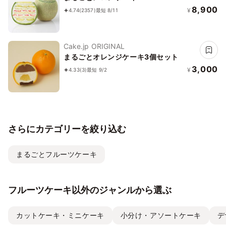
8,900
¥
4.74
(2357)
最短 8/11
Cake.jp ORIGINAL
まるごとオレンジケーキ3個セット
3,000
¥
4.33
(3)
最短 9/2
さらにカテゴリーを絞り込む
まるごとフルーツケーキ
フルーツケーキ以外のジャンルから選ぶ
カットケーキ・ミニケーキ
小分け・アソートケーキ
デ