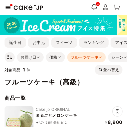
3
誕生日
お中元
スイーツ
ランキング
アイ
お届け日
価格
フルーツケーキ
シーン
1
並べ替え
対象商品:
件
フルーツケーキ（高級）
商品一覧
Cake.jp ORIGINAL
まるごとメロンケーキ
8,900
¥
4.74
(2357)
最短 8/12