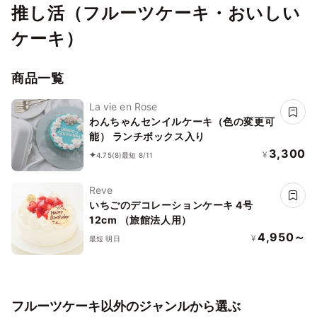
推し活（フルーツケーキ・おいしい
ケーキ）
商品一覧
La vie en Rose
わんちゃんセンイルケーキ（色の変更可
能） ランチボックス入り
3,300
¥
4.75
(8)
最短 8/11
Reve
いちごのデコレーションケーキ 4号
12cm （旅館法人用）
4,950～
¥
最短 明日
フルーツケーキ以外のジャンルから選ぶ