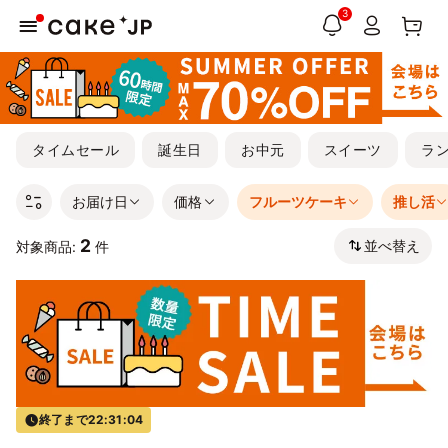
3
タイムセール
誕生日
お中元
スイーツ
ラ
お届け日
価格
フルーツケーキ
推し活
2
並べ替え
対象商品:
件
終了まで
22:31:04