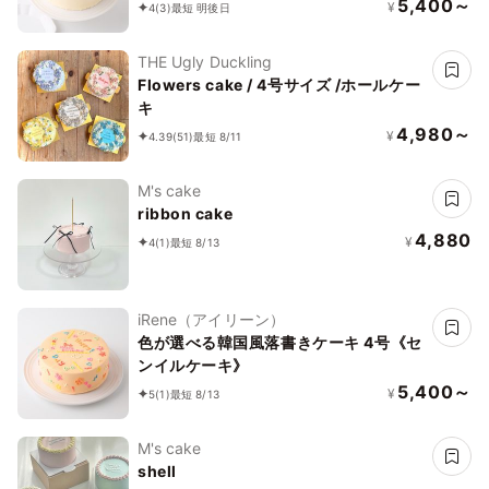
5,400～
¥
4
(3)
最短 明後日
THE Ugly Duckling
Flowers cake / 4号サイズ /ホールケー
キ
4,980～
¥
4.39
(51)
最短 8/11
M's cake
ribbon cake
4,880
¥
4
(1)
最短 8/13
iRene（アイリーン）
色が選べる韓国風落書きケーキ 4号《セ
ンイルケーキ》
5,400～
¥
5
(1)
最短 8/13
M's cake
shell