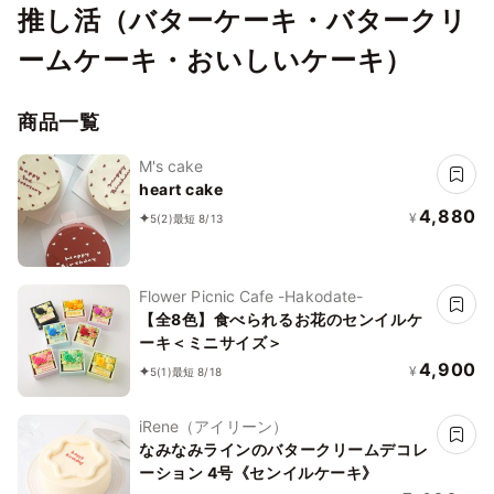
推し活（バターケーキ・バタークリ
ームケーキ・おいしいケーキ）
商品一覧
M's cake
heart cake
4,880
¥
5
(2)
最短 8/13
Flower Picnic Cafe -Hakodate-
【全8色】食べられるお花のセンイルケ
ーキ＜ミニサイズ＞
4,900
¥
5
(1)
最短 8/18
iRene（アイリーン）
なみなみラインのバタークリームデコレ
ーション 4号《センイルケーキ》