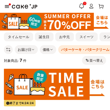
3
タイムセール
誕生日
お中元
スイーツ
ラ
お届け日
価格
バターケーキ・バタークリーム
7
並べ替え
対象商品:
件
終了まで
4:24:24