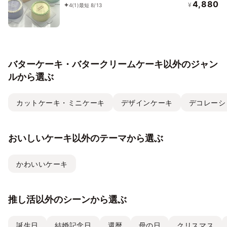
4,880
¥
4
(1)
最短 8/13
バターケーキ・バタークリームケーキ以外のジャン
ルから選ぶ
カットケーキ・ミニケーキ
デザインケーキ
デコレーシ
おいしいケーキ以外のテーマから選ぶ
かわいいケーキ
推し活以外のシーンから選ぶ
誕生日
結婚記念日
還暦
母の日
クリスマス