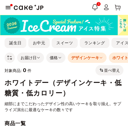
3
誕生日
お中元
スイーツ
ランキング
アイ
お届け日
価格
デザインケーキ
ホワイ
0
並べ替え
対象商品:
件
ホワイトデー（デザインケーキ・低
糖質・低カロリー）
細部にまでこだわったデザイン性の高いケーキを取り揃え。サプ
ライズ演出に最適なケーキの数々です
商品一覧