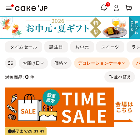
3
タイムセール
誕生日
お中元
スイーツ
ラ
お届け日
価格
デコレーションケーキ
0
並べ替え
対象商品:
件
終了まで
29:31:41