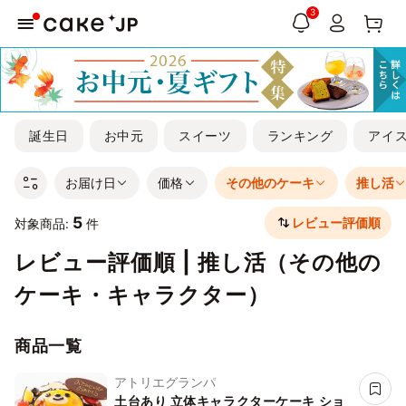
3
誕生日
お中元
スイーツ
ランキング
アイ
お届け日
価格
その他のケーキ
推し活
5
レビュー評価順
対象商品:
件
レビュー評価順 | 推し活（その他の
ケーキ・キャラクター）
商品一覧
アトリエグランパ
土台あり 立体キャラクターケーキ ショ