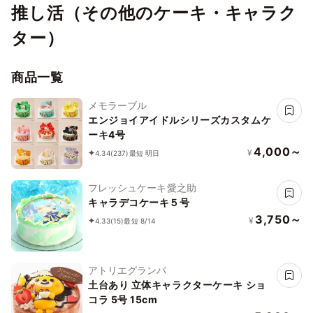
推し活（その他のケーキ・キャラク
ター）
商品一覧
メモラーブル
エンジョイアイドルシリーズカスタムケ
ーキ4号
4,000～
¥
4.34
(237)
最短 明日
フレッシュケーキ愛之助
キャラデコケーキ５号
3,750～
¥
4.33
(15)
最短 8/14
アトリエグランパ
土台あり 立体キャラクターケーキ ショ
コラ 5号 15cm