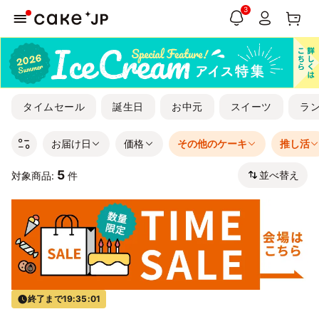
3
タイムセール
誕生日
お中元
スイーツ
ラ
お届け日
価格
その他のケーキ
推し活
5
並べ替え
対象商品:
件
終了まで
19:35:01