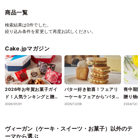
商品一覧
検索結果は0件でした。
絞り込み条件を変更して再度お試しください。
Cake.jpマガジン
2026年お年賀お菓子ガイ
バター好き歓喜！フェアリ
喪中期
ド！人気ランキングと贈り
ーケーキフェアから“バター
贈り物
方のポイント
そのもの”を味わう「究極の
2026/01/01
2025/12/09
2024/12/
生バターサンド」が登場。
お年賀に最適な紅白セット
も
ヴィーガン（ケーキ・スイーツ・お菓子）以外のテ
ーマから選ぶ