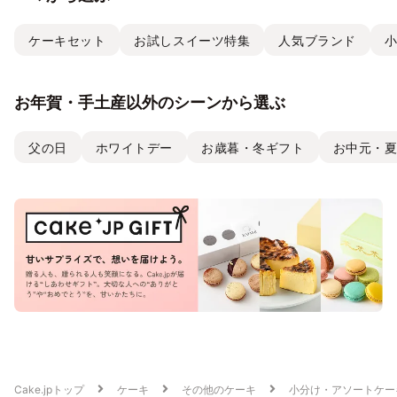
ケーキセット
お試しスイーツ特集
人気ブランド
お年賀・手土産以外のシーンから選ぶ
父の日
ホワイトデー
お歳暮・冬ギフト
お中元・
Cake.jpトップ
ケーキ
その他のケーキ
小分け・アソートケー