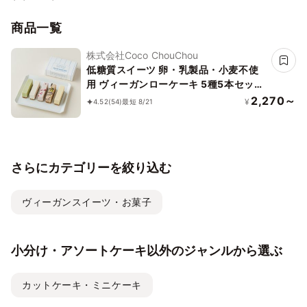
商品一覧
株式会社Coco ChouChou
低糖質スイーツ 卵・乳製品・小麦不使
用 ヴィーガンローケーキ 5種5本セット
《ヴィーガンスイーツ》《ロースイー
2,270～
¥
4.52
(54)
最短 8/21
ツ》《グルテンフリー》《アレルギー配
慮》
さらにカテゴリーを絞り込む
ヴィーガンスイーツ・お菓子
小分け・アソートケーキ以外のジャンルから選ぶ
カットケーキ・ミニケーキ