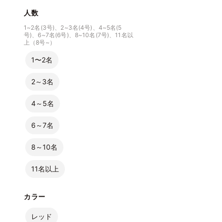
人数
1~2名(3号)、2~3名(4号)、4~5名(5
号)、6~7名(6号)、8~10名(7号)、11名以
上（8号~）
1〜2名
2～3名
4～5名
6～7名
8～10名
11名以上
カラー
レッド