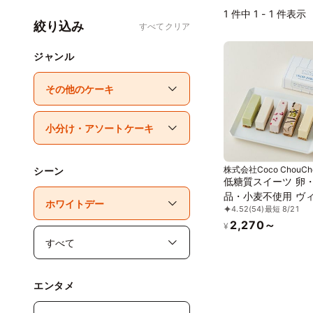
1
件中 1 - 1 件表示
絞り込み
すべてクリア
ジャンル
株式会社Coco ChouCh
シーン
低糖質スイーツ 卵
品・小麦不使用 ヴ
4.52
(54)
最短 8/21
ンローケーキ 5種5
2,270～
ト《ヴィーガンスイ
¥
《ロースイーツ》《
ンフリー》《アレル
慮》
エンタメ