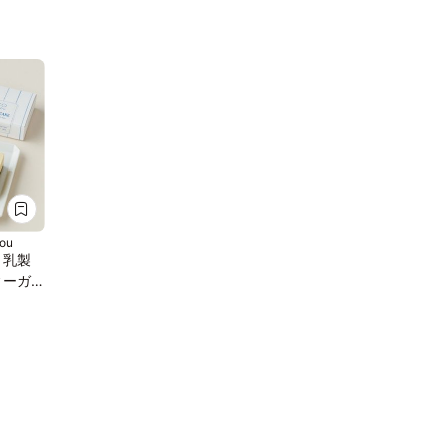
ou
・乳製
ィーガ
本セッ
ーツ》
グルテ
ギー配