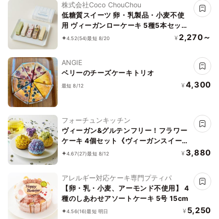
株式会社Coco ChouChou
低糖質スイーツ 卵・乳製品・小麦不使
用 ヴィーガンローケーキ 5種5本セット
《ヴィーガンスイーツ》《ロースイー
2,270～
¥
4.52
(54)
最短 8/20
ツ》《グルテンフリー》《アレルギー配
慮》
ANGIE
ベリーのチーズケーキトリオ
4,300
¥
最短 8/12
フォーチュンキッチン
ヴィーガン&グルテンフリー！フラワー
ケーキ 4個セット《ヴィーガンスイー
ツ》
3,880
¥
4.67
(27)
最短 8/12
アレルギー対応ケーキ専門プティパ
【卵・乳・小麦、アーモンド不使用】 4
種のしあわせアソートケーキ 5号 15cm
5,250
¥
4.56
(16)
最短 明日