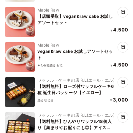
Maple Raw
【店頭受取】vegan&raw cake お試し
アソートセット
4,500
¥
Maple Raw
vegan&raw cake お試しアソートセッ
ト
4,500
¥
4.4
(5)
最短 8/12
ワッフル・ケーキの店 R.L(エール・エル)
【送料無料】ローズ付ワッフルケーキ6
種 誕生日パッケージ【イエロー】
3,000
¥
最短 明後日
ワッフル・ケーキの店 R.L(エール・エル)
【送料無料】ひんやりワッフル18個入
り【集まりやお配りにも◎】アイス