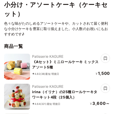
小分け・アソートケーキ（ケーキセ
ット）
色々な味がたのしめるアソートケーキや、カットされて届く便利
な小分けケーキを豊富に取り揃えました。小人数のお祝いにもお
すすめです♪
商品一覧
Patisserie KAGURE
《Aセット》ミニロールケーキ ミックス
アソート5種
1,500
¥
4.82
(38)
最短 明後日
Patisserie KAGURE
irina（イリナ）の25種ロールケーキタ
ワーキット4段（25個入）
3,600～
¥
4.64
(321)
最短 明後日