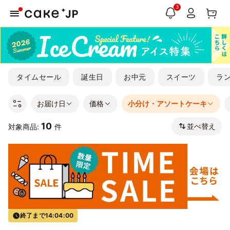
3
タイムセール
誕生日
お中元
スイーツ
ラ
お届け日
価格
小分け・アソートケーキ
10
並べ替え
対象商品:
件
終了まで
14:04:00