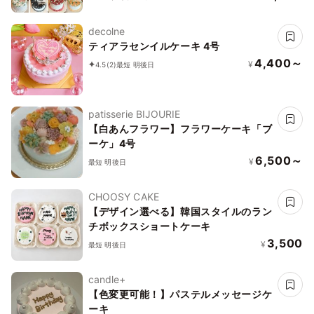
より選択できます
decolne
ティアラセンイルケーキ 4号
4,400～
¥
4.5
(2)
最短 明後日
patisserie BIJOURIE
【白あんフラワー】フラワーケーキ「ブ
ーケ」4号
6,500～
¥
最短 明後日
CHOOSY CAKE
【デザイン選べる】韓国スタイルのラン
チボックスショートケーキ
3,500
¥
最短 明後日
candle+
【色変更可能！】パステルメッセージケ
ーキ