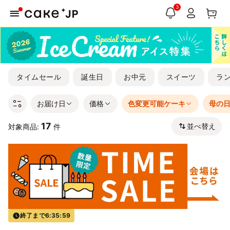
3
タイムセール
誕生日
お中元
スイーツ
ラ
お届け日
価格
色変更可能ケーキ
母の
17
並べ替え
対象商品:
件
終了まで
6:35:59