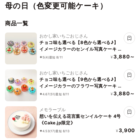
母の日（色変更可能ケーキ）
商品一覧
おかし家いちごおじさん
チョコ味も選べる【8色から選べる♪】
イメージカラーのセンイル写真ケーキ 3
号 1～2名様向け
3,880～
¥
5
(4)
最短 8/11
おかし家いちごおじさん
チョコ味も選べる【9色から選べる♪】
イメージカラーのフラワー写真ケーキ 3
号 1～2名様向け
3,880～
¥
4.67
(51)
最短 8/11
メモラーブル
想いを伝える花言葉センイルケーキ 4号
《Cake.jp限定》
3,900
¥
4.53
(17)
最短 8/13