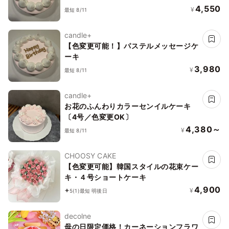
4,550
¥
最短 8/11
candle+
【色変更可能！】パステルメッセージケ
ーキ
3,980
¥
最短 8/11
candle+
お花のふんわりカラーセンイルケーキ
〔4号／色変更OK〕
4,380～
¥
最短 8/11
CHOOSY CAKE
【色変更可能】韓国スタイルの花束ケー
キ・４号ショートケーキ
4,900
¥
5
(1)
最短 明後日
decolne
母の日限定価格！カーネーションフラワ