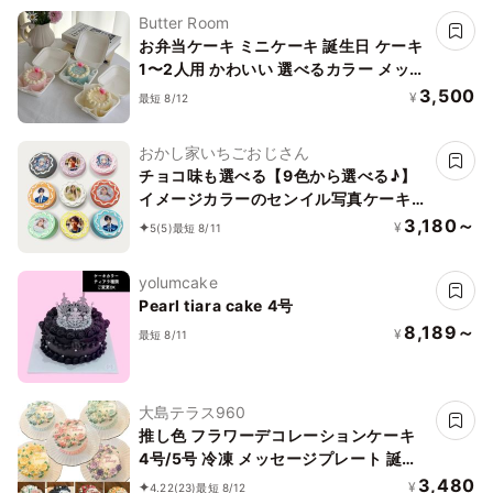
Butter Room
お弁当ケーキ ミニケーキ 誕生日 ケーキ
1〜2人用 かわいい 選べるカラー メッセ
ージ対応
3,500
¥
最短 8/12
おかし家いちごおじさん
チョコ味も選べる【9色から選べる♪】
イメージカラーのセンイル写真ケーキ
ライン 3号 1～2名様向け
3,180～
¥
5
(5)
最短 8/11
yolumcake
Pearl tiara cake 4号
8,189～
¥
最短 8/11
大島テラス960
推し色 フラワーデコレーションケーキ
4号/5号 冷凍 メッセージプレート 誕生
日 母の日 アイドル サイズはオプション
3,480
¥
4.22
(23)
最短 8/12