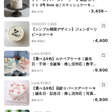
イト 3号 9cm ◎ / スマッシュケーキ お
誕生日 1歳 ハーフバースデー
3,456～
¥
最短 8/29
CHOOSY CAKE
【シンプル韓国デザイン】ジェンダーリ
ビールケーキ
4,400
¥
最短 明後日
Luna KOBO
【選べる9色】ルナベアケーキ｜誕生
日・子供・生誕祭・推し活対応｜数字変
更OK
9,800
¥
最短 8/13
Luna KOBO
【選べる9色】花絞りバースデーケーキ
｜誕生日・記念日・推し活対応｜写真映
え確定
6,800
¥
最短 8/13