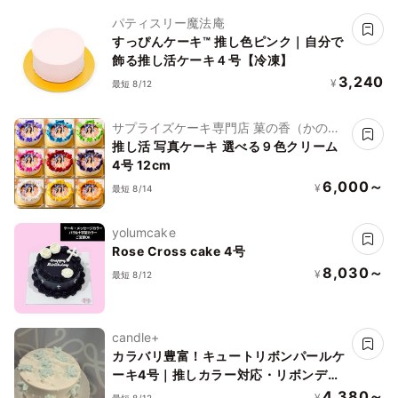
パティスリー魔法庵
すっぴんケーキ™ 推し色ピンク｜自分で
飾る推し活ケーキ４号【冷凍】
3,240
¥
最短 8/12
サプライズケーキ専門店 菓の香（かの
か）
推し活 写真ケーキ 選べる９色クリーム
4号 12cm
6,000～
¥
最短 8/14
yolumcake
Rose Cross cake 4号
8,030～
¥
最短 8/12
candle+
カラバリ豊富！キュートリボンパールケ
ーキ4号｜推しカラー対応・リボンデザ
イン/
4,380～
¥
最短 8/12