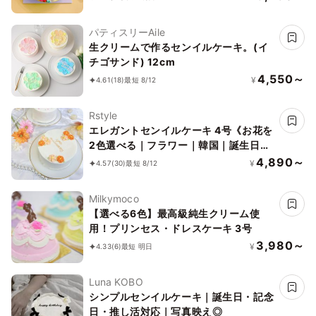
パティスリーAile
生クリームで作るセンイルケーキ。(イ
チゴサンド) 12cm
4,550～
¥
4.61
(18)
最短 8/12
Rstyle
エレガントセンイルケーキ 4号《お花を
2色選べる｜フラワー｜韓国｜誕生日｜
お好きなメッセージ♪》
4,890～
¥
4.57
(30)
最短 8/12
Milkymoco
【選べる6色】最高級純生クリーム使
用！プリンセス・ドレスケーキ 3号
3,980～
¥
4.33
(6)
最短 明日
Luna KOBO
シンプルセンイルケーキ｜誕生日・記念
日・推し活対応｜写真映え◎