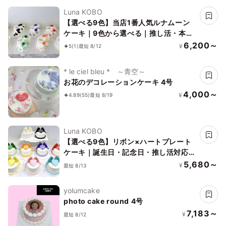
Luna KOBO
【選べる9色】当店1番人気ルナムーン
ケーキ｜9色から選べる｜推し活・本人
不在の誕生日会
6,200～
¥
5
(1)
最短 8/12
* le ciel bleu * ～青空～
お花のデコレーションケーキ 4号
4,000～
¥
4.89
(55)
最短 8/19
Luna KOBO
【選べる9色】リボン×ハートプレート
ケーキ｜誕生日・記念日・推し活対応｜
写真映え◎
5,680～
¥
最短 8/13
yolumcake
photo cake round 4号
7,183～
¥
最短 8/12