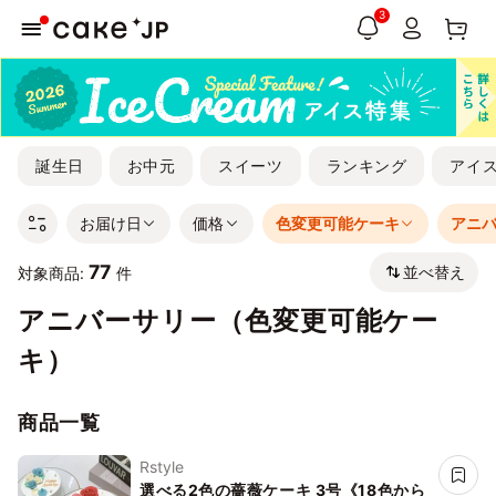
3
誕生日
お中元
スイーツ
ランキング
アイ
お届け日
価格
色変更可能ケーキ
アニ
77
並べ替え
対象商品:
件
アニバーサリー（色変更可能ケー
キ）
商品一覧
Rstyle
選べる2色の薔薇ケーキ 3号《18色から