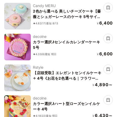
Candy MERU
2色から選べる 美しいチーズケーキ【薔
薇とシュガーレースのケーキ 5号サイズ
15cm】
6,400
¥
4.82
(17)
最短 8/13
decolne
カラー選択♪センイルカレンダーケーキ
5号
6,600
¥
4.33
(6)
最短 明日
Rstyle
【店頭受取】エレガントセンイルケーキ
✧ 4号《お花を2色選べる｜フラワー｜
韓国｜誕生日｜お好きなメッセージ♪》
4,890～
¥
decolne
カラー選択♪ハート型ローズセンイルケ
ーキ 4号
6,430～
¥
4.18
(22)
最短 明日