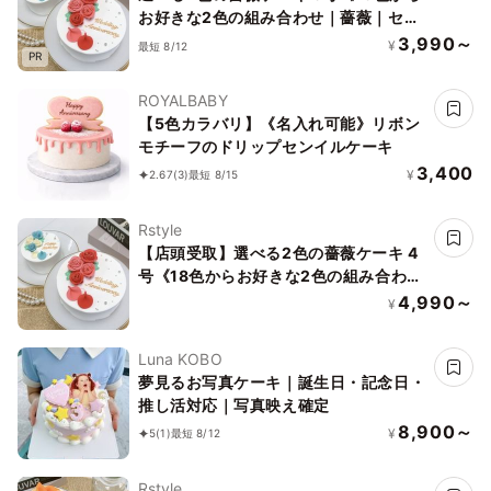
お好きな2色の組み合わせ｜薔薇｜セン
イルケーキ｜メッセージ｜韓国》
3,990～
¥
最短 8/12
PR
ROYALBABY
【5色カラバリ】《名入れ可能》リボン
モチーフのドリップセンイルケーキ
3,400
¥
2.67
(3)
最短 8/15
Rstyle
【店頭受取】選べる2色の薔薇ケーキ 4
号《18色からお好きな2色の組み合わせ
｜薔薇｜センイルケーキ｜メッセージ｜
4,990～
¥
韓国》
Luna KOBO
夢見るお写真ケーキ｜誕生日・記念日・
推し活対応｜写真映え確定
8,900～
¥
5
(1)
最短 8/12
Rstyle