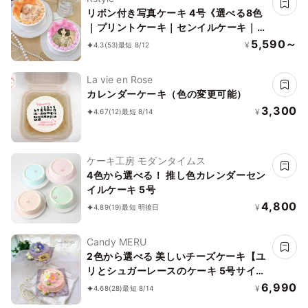
リボン付き写真ケーキ 4号《選べる8色
｜プリントケーキ｜センイルケーキ｜韓
国｜お好きなメッセージで♪》
5,590～
¥
4.3
(53)
最短 8/12
La vie en Rose
カレンダーケーキ（色の変更可能）
3,300
¥
4.67
(12)
最短 8/14
ケーキ工房 モダンタイムス
4色から選べる！ 推し色カレンダーセン
イルケーキ 5号
4,800
¥
4.89
(19)
最短 明後日
Candy MERU
2色から選べる 美しいチーズケーキ【ユ
リとシュガーレースのケーキ 5号サイ
ズ】
6,990
¥
4.68
(28)
最短 8/14