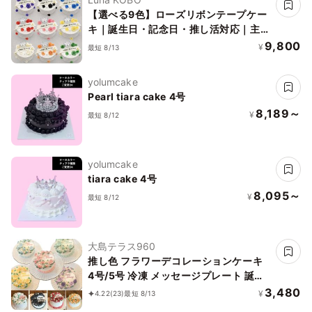
【選べる9色】ローズリボンテープケー
キ｜誕生日・記念日・推し活対応｜主役
感◎
9,800
¥
最短 8/13
yolumcake
Pearl tiara cake 4号
8,189～
¥
最短 8/12
yolumcake
tiara cake 4号
8,095～
¥
最短 8/12
大島テラス960
推し色 フラワーデコレーションケーキ
4号/5号 冷凍 メッセージプレート 誕生
日 母の日 アイドル サイズはオプション
3,480
¥
4.22
(23)
最短 8/13
より選択できます