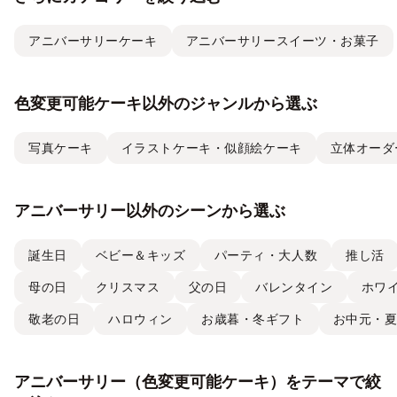
アニバーサリーケーキ
アニバーサリースイーツ・お菓子
色変更可能ケーキ以外のジャンルから選ぶ
写真ケーキ
イラストケーキ・似顔絵ケーキ
立体オーダ
アニバーサリー以外のシーンから選ぶ
誕生日
ベビー＆キッズ
パーティ・大人数
推し活
母の日
クリスマス
父の日
バレンタイン
ホワ
敬老の日
ハロウィン
お歳暮・冬ギフト
お中元・
アニバーサリー（色変更可能ケーキ）をテーマで絞