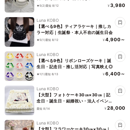
3,980
¥
5
(2)
最短 8/12
Luna KOBO
【選べる9色】ティアラケーキ｜推しカ
ラー対応｜生誕祭・本人不在の誕生日会
4,900～
¥
5
(1)
最短 8/12
Luna KOBO
【選べる9色】リボンローズケーキ｜誕
生日・記念日・推し活対応｜写真映え◎
6,400～
¥
1
(1)
最短 8/13
Luna KOBO
【大型】フォトケーキ30㎝×30㎝｜記
念日・誕生日・結婚祝い・法人イベント
｜写真プリントケーキ
28,000
¥
最短 8/14
Luna KOBO
【大型】フラワーケーキ30㎝×30㎝｜