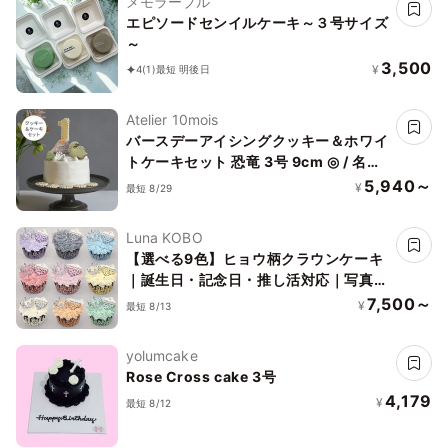
メモラーブル
エピソードセンイルケーキ～３号サイズ
～
3,500
¥
4
(1)
最短 明後日
Atelier 10mois
バースデーアイシングクッキー＆ホワイ
トケーキセット 恐竜 3号 9cm ◎ / 名入
れ バースデーケーキ スマッシュケーキ
5,940～
¥
最短 8/29
アニバーサリー 1歳
Luna KOBO
【選べる9色】ヒョウ柄クラウンケーキ
｜誕生日・記念日・推し活対応｜写真映
え抜群
7,500～
¥
最短 8/13
yolumcake
Rose Cross cake 3号
4,179
¥
最短 8/12