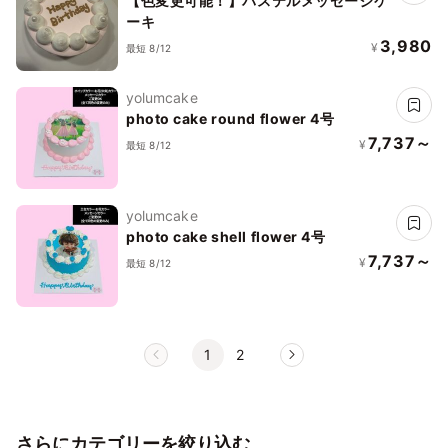
【色変更可能！】パステルメッセージケ
ーキ
3,980
¥
最短 8/12
yolumcake
photo cake round flower 4号
7,737～
¥
最短 8/12
yolumcake
photo cake shell flower 4号
7,737～
¥
最短 8/12
1
2
さらにカテゴリーを絞り込む