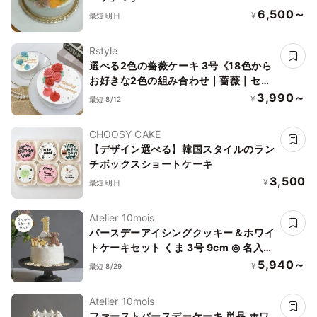
6,500～
¥
最短 明日
Rstyle
選べる2色の薔薇ケーキ 3号《18色から
お好きな2色の組み合わせ｜薔薇｜セン
イルケーキ｜メッセージ｜韓国》
3,990～
¥
最短 8/12
CHOOSY CAKE
【デザイン選べる】韓国スタイルのラン
チボックスショートケーキ
3,500
¥
最短 明日
Atelier 10mois
バースデーアイシングクッキー＆ホワイ
トケーキセット くま 3号 9cm ◎ 名入れ
バースデーケーキ スマッシュケーキ ア
5,940～
¥
最短 8/29
ニバーサリー 1歳
Atelier 10mois
ファーストバースデーケーキ 単品 ホワ