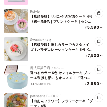
Rstyle
【店頭受取】リボン付き写真ケーキ 4号
《選べる8色｜プリントケーキ｜センイ
ルケーキ｜韓国｜お好きなメッセージで
5,590～
¥
♪》
Sweetsさつき
【店頭受取】推しカラーでカスタマイ
ズ！バラデコレーションケーキ 5号《セ
ンイルケーキ》
7,500～
¥
魔法洋菓子店ソルシエ
選べるカラー 5色 センイルケーキ ブル
ー 4号 推し活にもオススメ！ 「選べる
飾り：バースデー クリスマス」
2,980～
¥
4.75
(8)
最短 明日
patisserie BIJOURIE
【白あんフラワー】フラワーケーキ「ブ
ーケ」4号