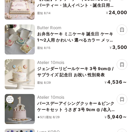
パーティー・法人イベント・誕生日用｜
華やか主役ケーキ
24,000
¥
最短 8/14
Butter Room
お弁当ケーキ ミニケーキ 誕生日 ケーキ
1〜2人用 かわいい 選べるカラー メッセ
ージ対応
3,500
¥
最短 8/15
Atelier 10mois
ジェンダーリビールケーキ 3号 9cm◎ /
サプライズ 記念日 お祝い 性別発表
4,536～
¥
最短 8/29
Atelier 10mois
バースデーアイシングクッキー＆ピンク
ケーキセット うさぎ 3号 9cm ◎ /名入
れ バースデーケーキ スマッシュケーキ
5,940～
¥
5
(1)
最短 8/29
アニバーサリー 1歳
Luna KOBO