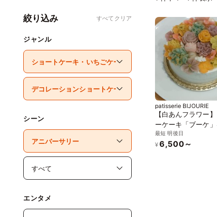
絞り込み
すべてクリア
ジャンル
patisserie BIJOURIE
【白あんフラワー】
シーン
ーケーキ「ブーケ」
最短 明後日
6,500～
¥
エンタメ