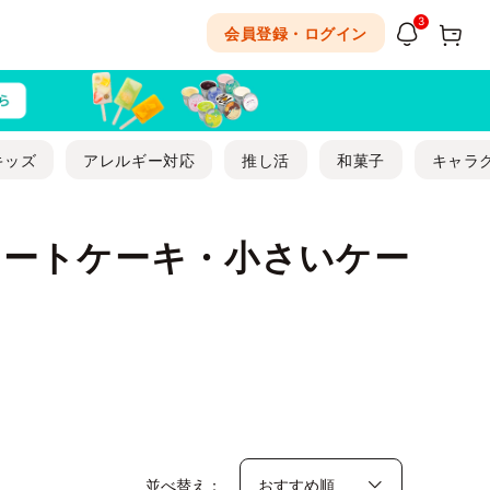
3
会員登録・ログイン
キッズ
アレルギー対応
推し活
和菓子
キャラ
ョートケーキ・小さいケー
並べ替え：