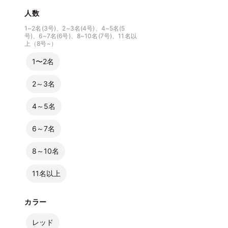
人数
1~2名(3号)、2~3名(4号)、4~5名(5
号)、6~7名(6号)、8~10名(7号)、11名以
上（8号~）
1〜2名
2～3名
4～5名
6～7名
8～10名
11名以上
カラー
レッド