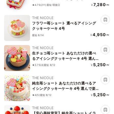
ートケーキ 21×14cm birthdaygram
7,280～
¥
4.75
(211)
最短 明後日
THE NICOLE
フラワー苺ショート 選べるアイシング
クッキーケーキ 4号
4,950～
¥
最短 8/14
THE NICOLE
生チョコ苺ショート あなただけの選べ
るアイシングクッキーケーキ 4号 選ん
で楽しい！！ ＊アイシングデコ当日配
5,250～
¥
3.75
(4)
最短 8/12
送商品始まりました！ ギフトに最適
THE NICOLE
純生苺ショート あなただけの選べるア
イシングクッキーケーキ 4号 選んで楽
しい！！ ＊アイシングデコ当日配送商
5,250～
¥
4
(5)
最短 8/12
品始まりました！ ギフトに最適
THE NICOLE
【安心美味宣言】純生苺ショート イラ