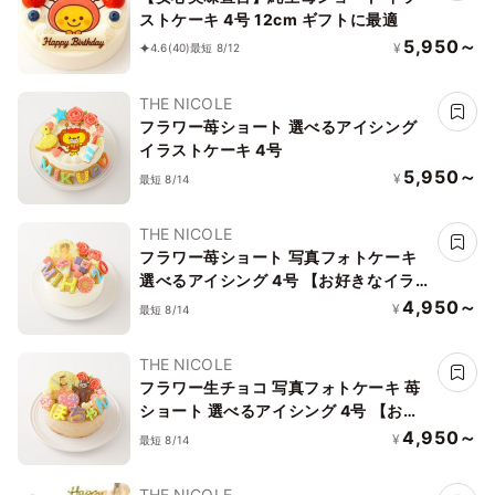
ストケーキ 4号 12cm ギフトに最適
5,950～
¥
4.6
(40)
最短 8/12
THE NICOLE
フラワー苺ショート 選べるアイシング
イラストケーキ 4号
5,950～
¥
最短 8/14
THE NICOLE
フラワー苺ショート 写真フォトケーキ
選べるアイシング 4号 【お好きなイラ
ストも人気です】
4,950～
¥
最短 8/14
THE NICOLE
フラワー生チョコ 写真フォトケーキ 苺
ショート 選べるアイシング 4号 【お好
きなイラストも人気です】
4,950～
¥
最短 8/14
THE NICOLE