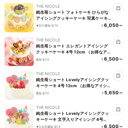
THE NICOLE
純生苺ショート フォトケーキ ひらがな
アイシングクッキーケーキ 写真ケーキ
4号 12cm ※ひらがなタイプ登場しまし
6,050～
¥
5
(7)
最短 8/13
た！ 【お好きなイラストも人気です】
THE NICOLE
純生苺ショート エレガントアイシング
クッキーケーキ 4号 12cm （お得なアイ
シングセットです） ギフトに最適
6,500～
¥
最短 8/13
THE NICOLE
純生苺ショート Lovelyアイシングクッ
キーケーキ 4号 12cm （お得なアイシン
グセットです） ＊アイシングデコ当日
5,650～
¥
最短 8/12
配送商品始まりました！ ギフトに最適
THE NICOLE
純生苺ショート Lovelyアイシングクッ
キーケーキ 文字入りアイシング 4号
12cm （お得なアイシングセットです）
6,500～
¥
3.4
(5)
最短 8/13