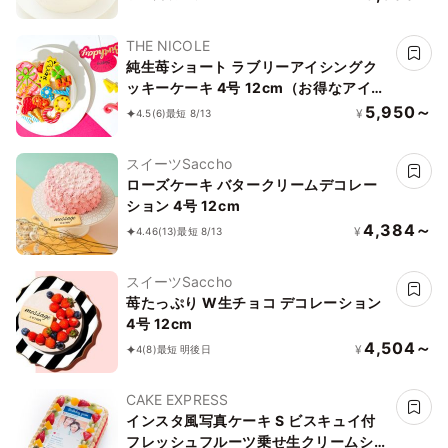
ギフトに最適
THE NICOLE
純生苺ショート ラブリーアイシングク
ッキーケーキ 4号 12cm（お得なアイシ
ングセットです） ギフトに最適
5,950～
¥
4.5
(6)
最短 8/13
スイーツSaccho
ローズケーキ バタークリームデコレー
ション 4号 12cm
4,384～
¥
4.46
(13)
最短 8/13
スイーツSaccho
苺たっぷり W生チョコ デコレーション
4号 12cm
4,504～
¥
4
(8)
最短 明後日
CAKE EXPRESS
インスタ風写真ケーキ S ビスキュイ付
フレッシュフルーツ乗せ生クリームショ