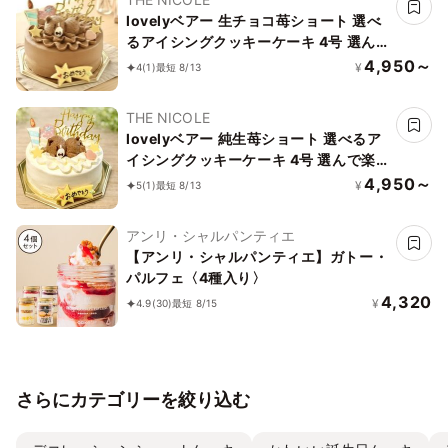
lovelyベアー 生チョコ苺ショート 選べ
るアイシングクッキーケーキ 4号 選ん
で楽しい！！ ギフトに最適
4,950～
¥
4
(1)
最短 8/13
THE NICOLE
lovelyベアー 純生苺ショート 選べるア
イシングクッキーケーキ 4号 選んで楽
しい！！ ギフトに最適
4,950～
¥
5
(1)
最短 8/13
アンリ・シャルパンティエ
【アンリ・シャルパンティエ】ガトー・
パルフェ〈4種入り〉
4,320
¥
4.9
(30)
最短 8/15
さらにカテゴリーを絞り込む