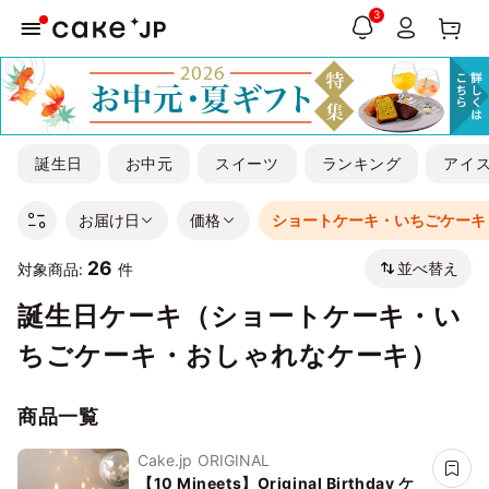
3
誕生日
お中元
スイーツ
ランキング
アイ
お届け日
価格
ショートケーキ・いちごケーキ
26
並べ替え
対象商品:
件
誕生日ケーキ（ショートケーキ・い
ちごケーキ・おしゃれなケーキ）
商品一覧
Cake.jp ORIGINAL
【10 Mineets】Original Birthday ケ