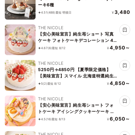
ーキ6種
3,480
¥
4.51
(488)
最短 明後日
THE NICOLE
【安心美味宣言】純生苺ショート 写真
ケーキ フォトケーキデコレーション 4
号 12cm 【オプション選択でオリジナ
4,950～
¥
4.67
(6)
最短 8/12
ルデザインに！】【お好きなイラストも
人気です】【当日OKです】
THE NICOLE
5250円→4850円 【夏季限定価格】
【美味宣言】スマイル 北海道特選純生
苺ショート ケーキ 4号 1２cm ＊当日配
4,850～
¥
5
(2)
最短 8/12
送商品始まりました！ ギフトに最適
THE NICOLE
【安心美味宣言】純生苺ショート フォ
トケーキ アイシングクッキーケーキ 写
真ケーキ 4号 12cm 【お好きなイラスト
6,050～
¥
4.5
(16)
最短 8/13
も人気です】
THE NICOLE