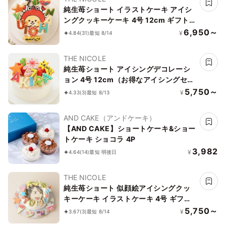
純生苺ショート イラストケーキ アイシ
ングクッキーケーキ 4号 12cm ギフトに
最適
6,950～
¥
4.84
(31)
最短 8/14
THE NICOLE
純生苺ショート アイシングデコレーシ
ョン 4号 12cm（お得なアイシングセッ
トです） 飾る楽しさお届けしてます
5,750～
¥
4.33
(3)
最短 8/13
AND CAKE（アンドケーキ）
【AND CAKE】ショートケーキ&ショー
トケーキ ショコラ 4P
3,982
¥
4.64
(14)
最短 明後日
THE NICOLE
純生苺ショート 似顔絵アイシングクッ
キーケーキ イラストケーキ 4号 ギフト
に最適
5,750～
¥
3.67
(3)
最短 8/14