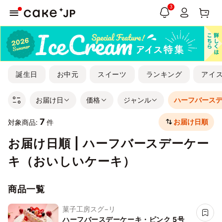
3
誕生日
お中元
スイーツ
ランキング
アイ
お届け日
価格
ジャンル
ハーフバース
7
お届け日順
対象商品:
件
お届け日順 | ハーフバースデーケー
キ（おいしいケーキ）
商品一覧
菓子工房スグ−リ
ハーフバースデーケーキ・ピンク 5号