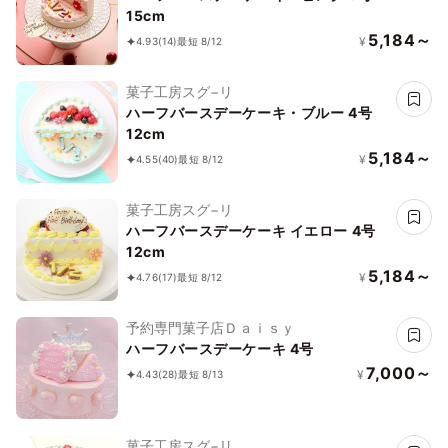
15cm
5,184～
¥
4.93
(14)
最短 8/12
菓子工房スグ−リ
ハーフバースデーケーキ・ブルー 4号
12cm
5,184～
¥
4.55
(40)
最短 8/12
菓子工房スグ−リ
ハーフバースデーケーキ イエロー 4号
12cm
5,184～
¥
4.76
(17)
最短 8/12
予約専門菓子店Ｄａｉｓｙ
ハーフバースデーケーキ 4号
7,000～
¥
4.43
(28)
最短 8/13
菓子工房スグ−リ