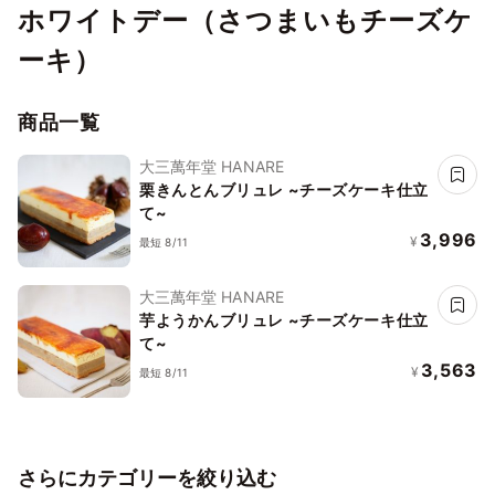
ホワイトデー（さつまいもチーズケ
ーキ）
商品一覧
大三萬年堂 HANARE
栗きんとんブリュレ ~チーズケーキ仕立
て~
3,996
¥
最短 8/11
大三萬年堂 HANARE
芋ようかんブリュレ ~チーズケーキ仕立
て~
3,563
¥
最短 8/11
さらにカテゴリーを絞り込む