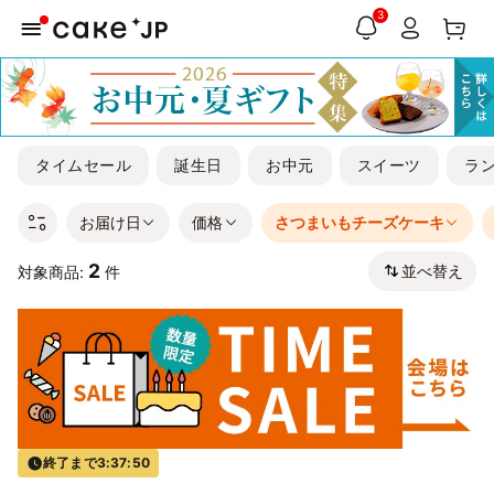
3
タイムセール
誕生日
お中元
スイーツ
ラ
お届け日
価格
さつまいもチーズケーキ
2
並べ替え
対象商品:
件
終了まで
3:37:50