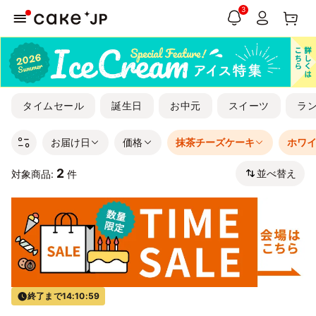
3
タイムセール
誕生日
お中元
スイーツ
ラ
お届け日
価格
抹茶チーズケーキ
ホワ
2
並べ替え
対象商品:
件
終了まで
14:10:58