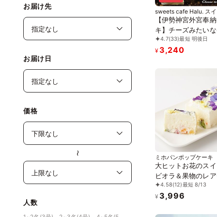
お届け先
sweets cafe Halu. 
フェハル
【伊勢神宮外宮奉納
キ】チーズみたいな
4.7
(33)
最短 明後日
280ｇ、［グルテン
3,240
ー］魔法の チーズ
¥
お届け日
ヌ チーズケーキ お中元
2026
価格
〜
ミホパンポップケーキ
大ヒットお花のスイ
ビオラ＆果物のレア
4.58
(12)
最短 8/13
ケーキ《グルテンフ
3,996
¥
人数
1~2名(3号)、2~3名(4号)、4~5名(5