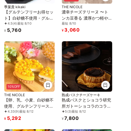
季菓貴 kikaki
THE NICOLE
【グルテンフリーお得セッ
濃幸チーズテリーヌ 〜ト
ト】白砂糖不使用・グルテ
ンカ豆香る 濃厚かつ軽や
最短 8/10
4.5
(4)
最短 8/10
ンフリー・無添加 テリー
かなチーズテリーヌ〜 グ
3,060
5,760
ヌショコラとバスクチーズ
ルテンフリー
¥
¥
ケーキ 米粉パウンドケー
キ２個おまけつき！
10%OFF
THE NICOLE
熟成バスクチーズケーキ
【卵、乳、小麦、白砂糖不
熟成バスクとショコラ研究
使用、グルテンフリースイ
所ガトーショコラのコラボ
4.33
(9)
最短 8/12
5
(3)
最短 8/12
ーツ】トロピカルマンゴー
誕生日プレゼント
5,292
7,800
バナーヌ 5号 15cm ～京豆
¥
¥
腐仕立て～ 《ヴィーガン
対応スイーツ》