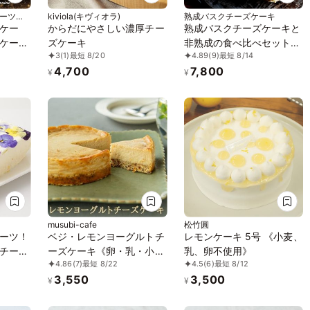
スイーツカ
kiviola(キヴィオラ)
熟成バスクチーズケーキ
ケー
からだにやさしい濃厚チー
熟成バスクチーズケーキと
ケーキ
ズケーキ
非熟成の食べ比べセット
3
(1)
最短 8/20
4.89
(9)
最短 8/14
フリ
誕生日プレゼント
4,700
7,800
テリー
¥
¥
musubi-cafe
松竹圓
ーツ！
ベジ・レモンヨーグルトチ
レモンケーキ 5号 《小麦、
チーズ
ーズケーキ《卵・乳・小
乳、卵不使用》
4.86
(7)
最短 8/22
4.5
(6)
最短 8/12
リー》
麦・白砂糖不使用》《ヴィ
3,550
3,500
ーガンスイーツ・ヴィーガ
¥
¥
ンケーキ》《グルテンフリ
ー》《アレルギー配慮》