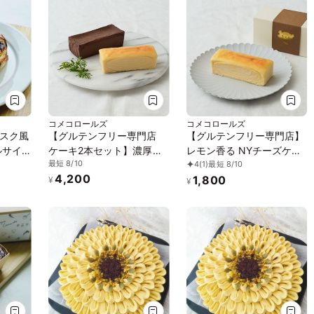
コメコロールズ
コメコロールズ
スク風
【グルテンフリー専門店
【グルテンフリー専門店】
ルサイ
ケーキ2本セット】濃厚し
レモン香る NYチーズケー
最短 8/10
4
(1)
最短 8/10
ーキ
っとりガトーショコラ & レ
キ
4,200
1,800
テンフ
モン香る NYチーズケーキ
¥
¥