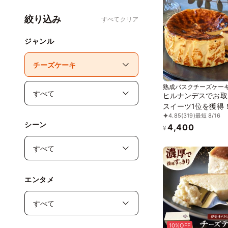
絞り込み
すべてクリア
ジャンル
熟成バスクチーズケー
ヒルナンデスでお取
スイーツ1位を獲得
4.85
(319)
最短 8/16
日に 熟成で旨味成分
シーン
4,400
倍！グルテンフリー
¥
成バスクチーズケー
誕生日プレゼント
エンタメ
10%OFF