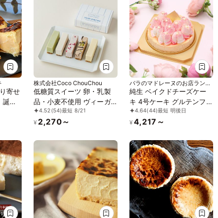
キ
株式会社Coco ChouChou
バラのマドレーヌのお店ランジ
ェラ
り寄せ
低糖質スイーツ 卵・乳製
純生 ベイクドチーズケー
！誕生
品・小麦不使用 ヴィーガ
キ 4号ケーキ グルテンフリ
4.52
(54)
最短 8/21
4.64
(44)
最短 明後日
約2
ンローケーキ 5種5本セッ
ー お中元2026
2,270～
4,217～
の「熟
ト《ヴィーガンスイーツ》
¥
¥
キ」
《ロースイーツ》《グルテ
ンフリー》《アレルギー配
慮》