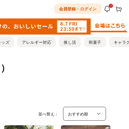
3
会員登録・ログイン
キッズ
アレルギー対応
推し活
和菓子
キャラ
キ）
並べ替え：