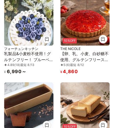
10%OFF
フォーチュンキッチン
THE NICOLE
乳製品&小麦粉不使用！グ
【卵、乳、小麦、白砂糖不
ルテンフリー！ ブルーベ
使用、グルテンフリースイ
4.89
(18)
最短 8/13
5
(6)
最短 8/12
リーチーズケーキ
ーツ】豆乳ヨーグルトレア
6,990～
4,860
15cm《ヴィーガンスイー
チーズケーキ 5号 15cm ～
¥
¥
ツ・ヴィーガンケーキ》
豆乳ヨーグルトをベースに
作り上げたレアチーズ～
《ヴィーガンスイーツ・ヴ
ィーガンケーキ》《無添
加》《アレルギー配慮》
10%OFF