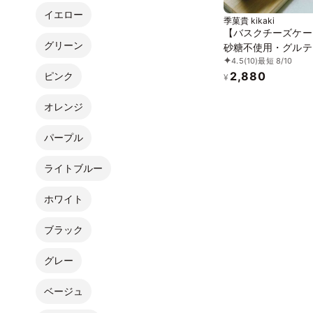
イエロー
季菓貴 kikaki
【バスクチーズケー
グリーン
砂糖不使用・グルテ
4.5
(10)
最短 8/10
ー・無添加・低糖質
2,880
ピンク
¥
オレンジ
パープル
ライトブルー
ホワイト
ブラック
グレー
ベージュ