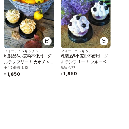
フォーチュンキッチン
フォーチュンキッチン
乳製品&小麦粉不使用！グ
乳製品&小麦粉不使用！グ
ルテンフリー！ カボチャ
ルテンフリー！ ブルーベ
最短 8/13
4
(3)
最短 8/13
のチーズケーキ 2個セット
リーチーズケーキ 2個セッ
1,850
1,850
《ヴィーガンスイーツ》
ト《ヴィーガンスイーツ》
¥
¥