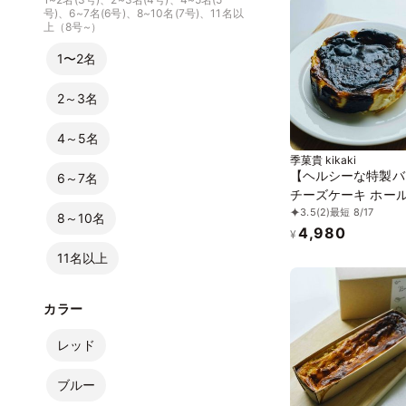
号)、6~7名(6号)、8~10名(7号)、11名以
上（8号~）
1〜2名
2～3名
4～5名
季菓貴 kikaki
【ヘルシーな特製バ
6～7名
チーズケーキ ホー
3.5
(2)
最短 8/17
ズ】バスクチーズケ
8～10名
4,980
白砂糖不使用・グル
¥
リー・無添加
11名以上
カラー
レッド
ブルー