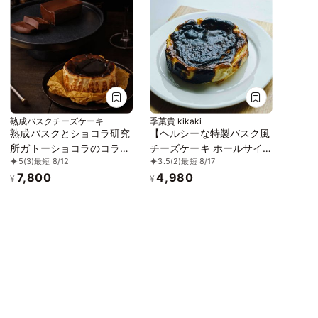
熟成バスクチーズケーキ
季菓貴 kikaki
熟成バスクとショコラ研究
【ヘルシーな特製バスク風
所ガトーショコラのコラボ
チーズケーキ ホールサイ
5
(3)
最短 8/12
3.5
(2)
最短 8/17
誕生日プレゼント
ズ】バスクチーズケーキ
7,800
4,980
白砂糖不使用・グルテンフ
¥
¥
リー・無添加