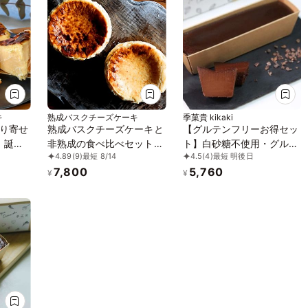
キ
熟成バスクチーズケーキ
季菓貴 kikaki
り寄せ
熟成バスクチーズケーキと
【グルテンフリーお得セッ
！誕生
非熟成の食べ比べセット
ト】白砂糖不使用・グルテ
4.89
(9)
最短 8/14
4.5
(4)
最短 明後日
約2
誕生日プレゼント
ンフリー・無添加 テリー
7,800
5,760
の「熟
ヌショコラとバスクチーズ
¥
¥
キ」
ケーキ 米粉パウンドケー
キ２個おまけつき！