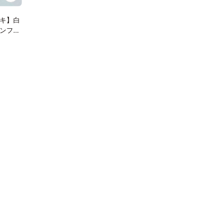
キ】白
ンフリ