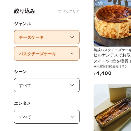
絞り込み
すべてクリア
ジャンル
熟成バスクチーズケー
ヒルナンデスでお取
スイーツ1位を獲得
4.85
(319)
最短 8/16
日に 熟成で旨味成分
シーン
4,400
倍！グルテンフリー
¥
成バスクチーズケー
誕生日プレゼント
エンタメ