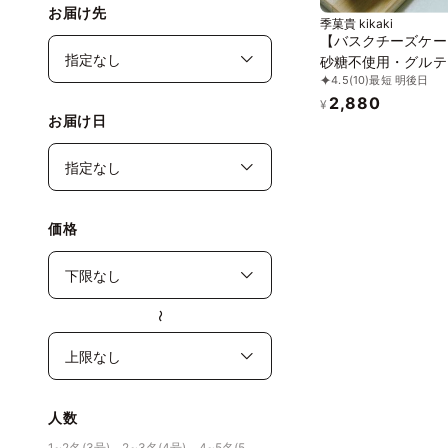
お届け先
季菓貴 kikaki
【バスクチーズケー
砂糖不使用・グルテ
4.5
(10)
最短 明後日
ー・無添加・低糖質
2,880
¥
お届け日
価格
〜
人数
1~2名(3号)、2~3名(4号)、4~5名(5