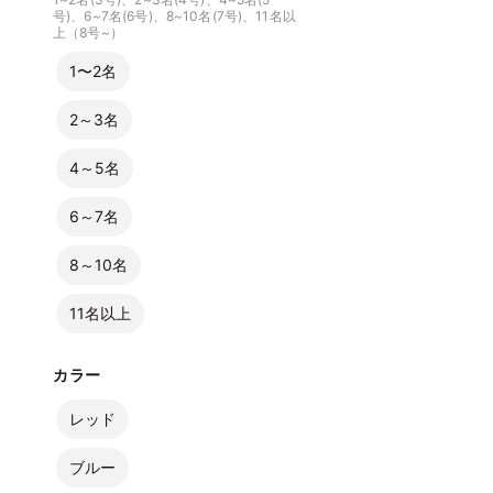
号)、6~7名(6号)、8~10名(7号)、11名以
上（8号~）
1〜2名
2～3名
4～5名
6～7名
8～10名
11名以上
カラー
レッド
ブルー