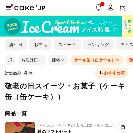
3
誕生日
お中元
スイーツ
ランキング
アイ
お届け日
価格
ケーキ缶（缶ケーキ）
4
おすすめ順
対象商品:
件
敬老の日スイーツ・お菓子（ケーキ
缶（缶ケーキ））
商品一覧
ワッフル・ケーキの店 R.L(エール・エル)
秋のギフトセット