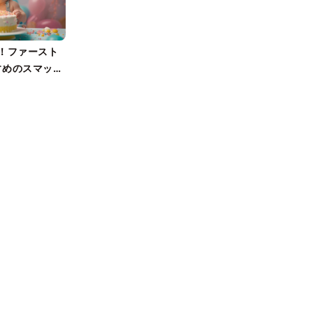
！ファースト
すめのスマッシ
撮影術