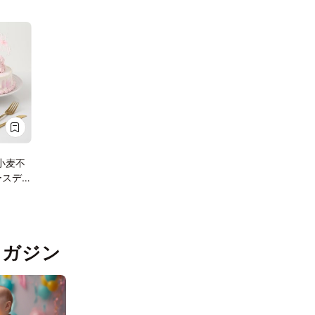
小麦不
ースデ
5号 2
pマガジン