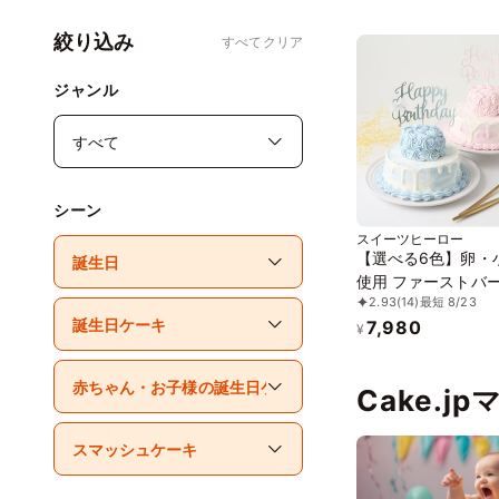
絞り込み
すべてクリア
ジャンル
シーン
スイーツヒーロー
【選べる6色】卵・
使用 ファーストバ
2.93
(14)
最短 8/23
ー スマッシュケーキ 
7,980
段
¥
Cake.j