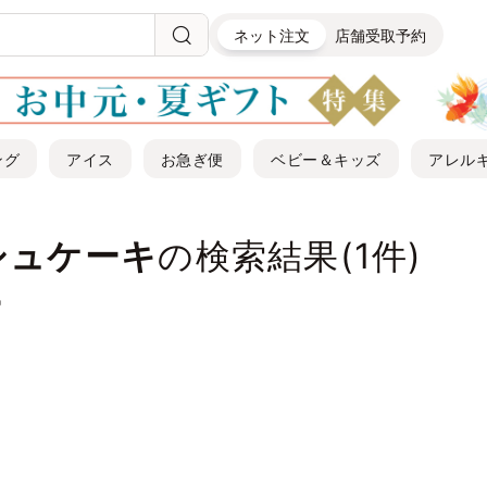
ネット注文
店舗受取予約
ング
アイス
お急ぎ便
ベビー＆キッズ
アレル
シュケーキ
の検索結果(
1
件)
"