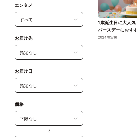
エンタメ
1歳誕生日に大人気
バースデーにおす
ュケーキの魅力と
2024/05/16
お届け先
お届け日
価格
〜