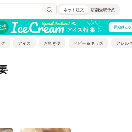
ネット注文
店舗受取予約
ング
アイス
お急ぎ便
ベビー＆キッズ
アレル
要