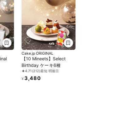
Cake.jp ORIGINAL
nal
【10 Mineets】Select
Birthday ケーキ6種
4.71
(212)
最短 明後日
3,480
¥