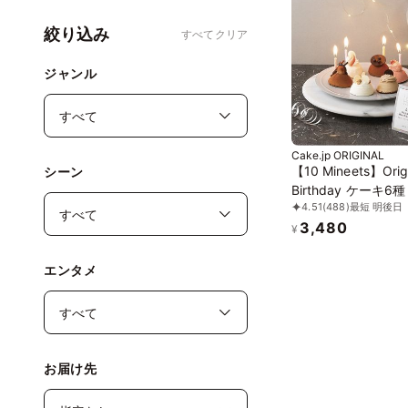
絞り込み
すべてクリア
ジャンル
Cake.jp ORIGINAL
【10 Mineets】Origi
シーン
Birthday ケーキ6種
4.51
(488)
最短 明後日
3,480
¥
エンタメ
お届け先