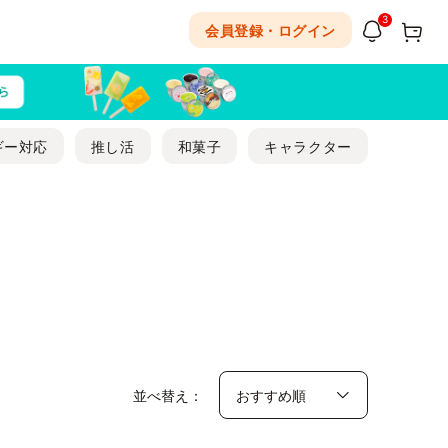
3
会員登録・ログイン
ギー対応
推し活
和菓子
キャラクター
並べ替え：