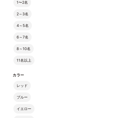
1〜2名
2～3名
4～5名
6～7名
8～10名
11名以上
カラー
レッド
ブルー
イエロー