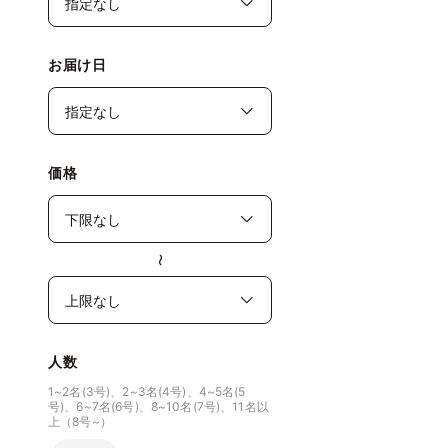
お届け日
価格
〜
人数
1~2名(3号)、2~3名(4号)、4~5名(5
号)、6~7名(6号)、8~10名(7号)、11名以
上（8号~）