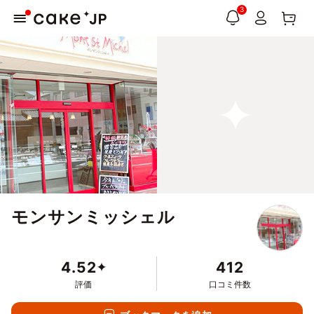
3
モンサンミッシェル
4.52
412
評価
口コミ件数