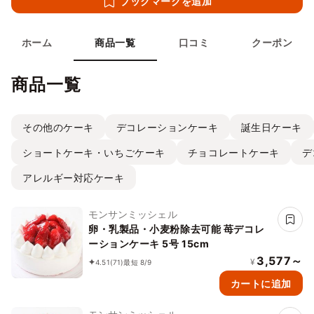
ブックマークを追加
ホーム
商品一覧
口コミ
クーポン
商品一覧
その他のケーキ
デコレーションケーキ
誕生日ケーキ
ショートケーキ・いちごケーキ
チョコレートケーキ
デ
アレルギー対応ケーキ
モンサンミッシェル
卵・乳製品・小麦粉除去可能 苺デコレ
ーションケーキ 5号 15cm
3,577～
¥
4.51
(71)
最短 8/9
カートに追加