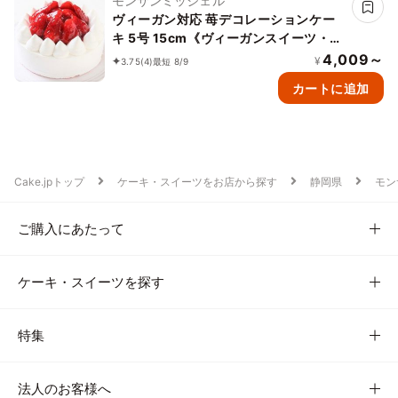
モンサンミッシェル
ヴィーガン対応 苺デコレーションケー
キ 5号 15cm《ヴィーガンスイーツ・ヴ
ィーガンケーキ》
4,009～
¥
3.75
(4)
最短 8/9
カートに追加
Cake.jpトップ
ケーキ・スイーツをお店から探す
静岡県
モン
ご購入にあたって
ケーキ・スイーツを探す
特集
法人のお客様へ