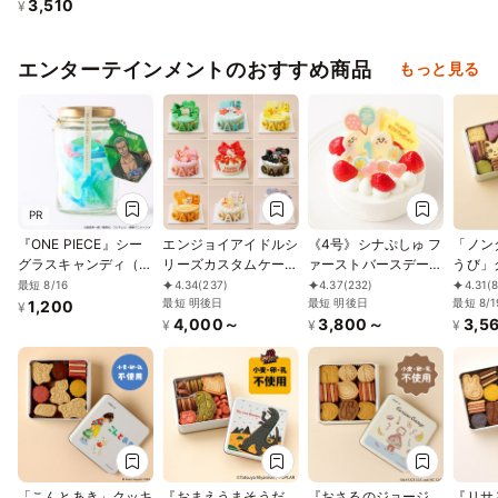
3,510
¥
エンターテインメントのおすすめ商品
もっと見る
PR
『ONE PIECE』シー
エンジョイアイドルシ
《4号》シナぷしゅ フ
「ノン
グラスキャンディ（ゾ
リーズカスタムケーキ
ァーストバースデーケ
うび」
ロ）
4号
ーキ【※アレルギー非
最短 8/16
4.34
(237)
4.37
(232)
4.31
(
最短 明後日
対応：原材料の一部
最短 明後日
最短 8/1
1,200
¥
4,000～
3,800～
3,5
に、小麦・卵・乳成
¥
¥
¥
分・大豆を含む】
「こんとあき」クッキ
『おまえうまそうだ
『おさるのジョージ
『リサ