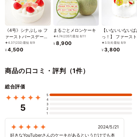
「ドズル社」の商品一覧は
こちら
から！
《4号》シナぷしゅ フ
まるごとメロンケーキ
【いないいないば
ァーストバースデーケ
っ！】 ファース
4.74
(2357)
最短 8/11
8,900
ーキ【※アレルギー非対
スデーケーキ≪3
4.37
(232)
最短 8/9
3.5
(4)
最短 8/9
¥
4,500
3,800
応：原材料の一部に、
¥
¥
小麦・卵・乳成分・大
豆を含む】
商品の口コミ・評判（1件）
総合評価
5
4
3
5
2
1
2024/5/21
好きなYouTuberさんのケーキがあるというだけでも本