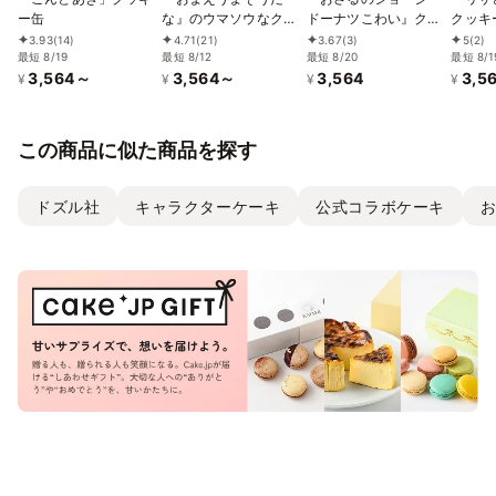
ー缶
な』のウマソウなクッ
ドーナツこわい』クッ
クッキ
キー缶
キー缶
3.93
(14)
4.71
(21)
3.67
(3)
5
(2)
最短 8/19
最短 8/12
最短 8/20
最短 8/1
3,564～
3,564～
3,564
3,5
¥
¥
¥
¥
この商品に似た商品を探す
ドズル社
キャラクターケーキ
公式コラボケーキ