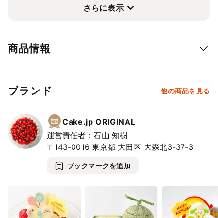
さらに表示
第1弾は、5月22日生まれの
【おらふくん】
立体的なチョコプレートに、おらふくんカラーのクリームのデコ
レーションがポイント！
商品情報
濃厚な生クリームとふわふわのスポンジで仕上げたショートケー
キで、中にはフレッシュな味わいの苺をたっぷり使用していま
す。
ブランド
他の商品を見る
ご好評につき、販売延長が決定！
誕生祭グッズと一緒にアフターバースデーをお祝いしよう！
Cake.jp ORIGINAL
延長期間：5月10日(水)00:00～6月10日(木)23:59
運営責任者：石山 知樹
お届け可能期間：5月23日(木)～
〒143-0016
東京都
大田区
大森北3-37-3
ブックマークを追加
■誕生祭に間に合うお届けは、こちらの期間の注文が対象です。
販売期間：5月1日(水)13:00～5月9日(木)23:59
お届け可能期間：5月18日(土)～5月22日(水)
第2弾、第3弾、第4弾、第5弾もお楽しみ♪