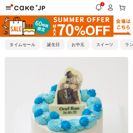
3
タイムセール
誕生日
お中元
スイーツ
ラ