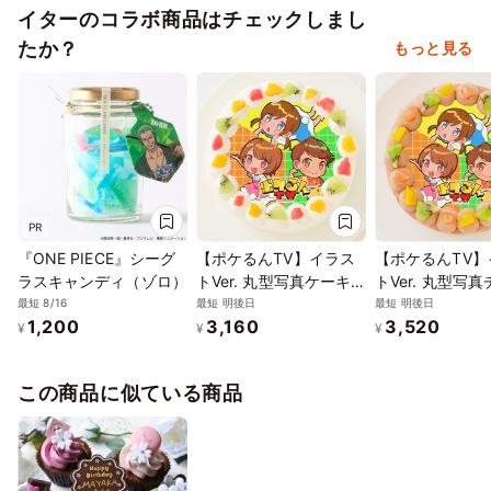
イターのコラボ商品はチェックしまし
たか？
もっと見る
PR
『ONE PIECE』シーグ
【ポケるんTV】イラス
【ポケるんTV】
ラスキャンディ（ゾロ）
トVer. 丸型写真ケーキ 3
トVer. 丸型写
号 9cm
ートケーキ 3号 
最短 8/16
最短 明後日
最短 明後日
1,200
3,160
3,520
¥
¥
¥
この商品に似ている商品