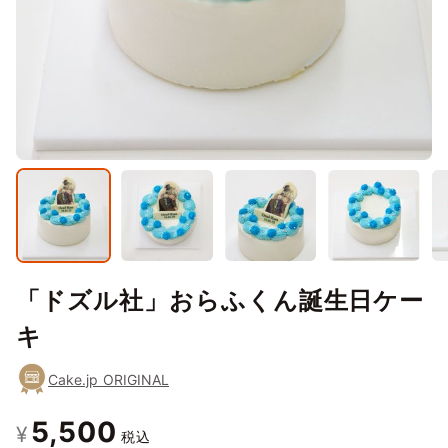
「ドズル社」おらふくん誕生日ケー
キ
Cake.jp ORIGINAL
5,500
¥
税込