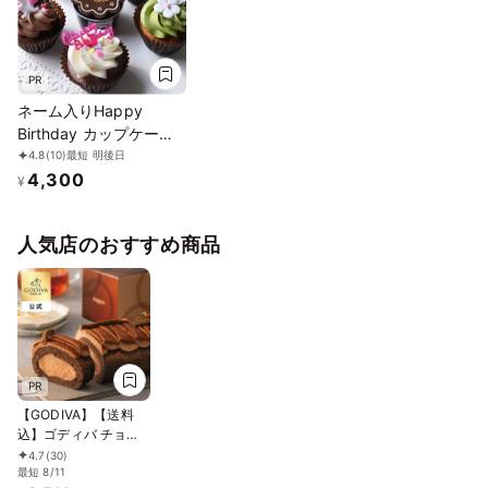
PR
ネーム入りHappy
Birthday カップケーキ
Box 誕生日プレゼント
4.8
(10)
最短 明後日
4,300
¥
人気店のおすすめ商品
PR
【GODIVA】【送料
込】ゴディバ チョコ
レートロールケーキ
4.7
(30)
お中元2026
最短 8/11