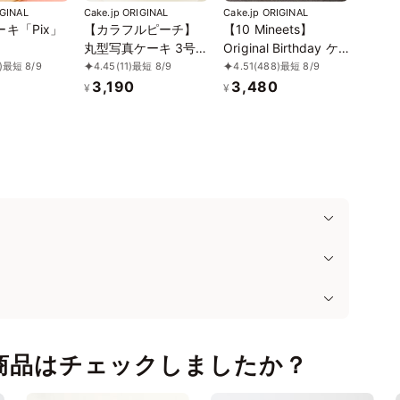
IGINAL
Cake.jp ORIGINAL
Cake.jp ORIGINAL
キ「Pix」
【カラフルピーチ】
【10 Mineets】
丸型写真ケーキ 3号
Original Birthday ケ
9cm
ーキ6種
)
最短 8/9
4.45
(11)
最短 8/9
4.51
(488)
最短 8/9
3,190
3,480
¥
¥
ラボ商品はチェックしましたか？