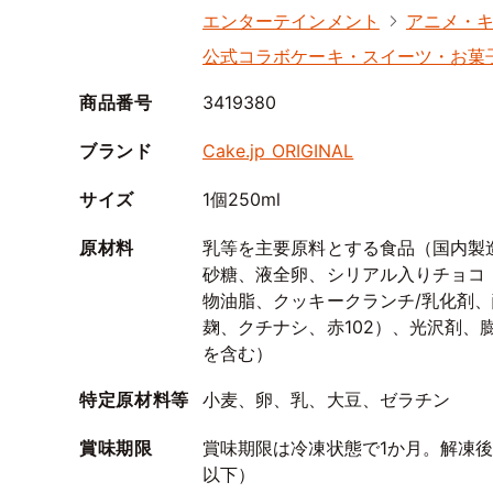
エンターテインメント
アニメ・
公式コラボケーキ・スイーツ・お菓
商品番号
3419380
ブランド
Cake.jp ORIGINAL
サイズ
1個250ml
原材料
乳等を主要原料とする食品（国内製
砂糖、液全卵、シリアル入りチョコ
物油脂、クッキークランチ/乳化剤
麹、クチナシ、赤102）、光沢剤
を含む）
特定原材料等
小麦、卵、乳、大豆、ゼラチン
賞味期限
賞味期限は冷凍状態で1か月。解凍後
以下）