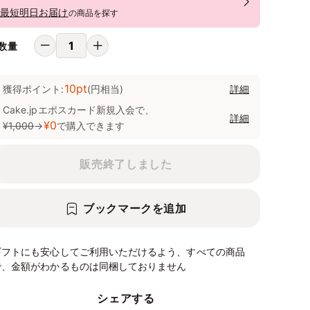
最短明日お届け
の商品を探す
数量
10pt
獲得ポイント:
(円相当)
詳細
Cake.jpエポスカード新規入会で、
詳細
¥0
¥1,000
→
で購入できます
販売終了しました
ブックマークを追加
ギフトにも安心してご利用いただけるよう、すべての商品
で、金額がわかるものは同梱しておりません
シェアする