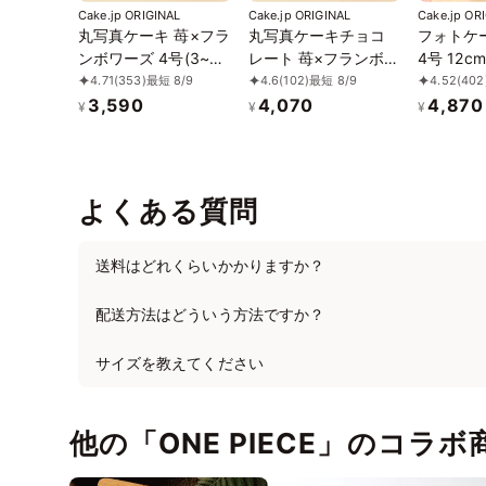
Cake.jp ORIGINAL
Cake.jp ORIGINAL
Cake.jp OR
丸写真ケーキ 苺×フラ
丸写真ケーキチョコ
フォトケー
ンボワーズ 4号(3~4
レート 苺×フランボワ
4号 12cm
名様向け)
ーズ 4号(3~4名様向
4.71
(353)
最短 8/9
4.6
(102)
最短 8/9
4.52
(402
け)
3,590
4,070
4,870
¥
¥
¥
よくある質問
送料はどれくらいかかりますか？
配送方法はどういう方法ですか？
サイズを教えてください
他の「ONE PIECE」のコ