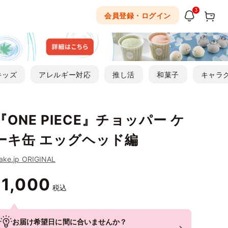
3
会員登録・ログイン
キッズ
アレルギー対応
推し活
和菓子
キャラ
『ONE PIECE』チョッパー ケ
ーキ缶 エッグヘッド編
ake.jp ORIGINAL
1,000
¥
税込
お届け希望日に間に合いませんか？