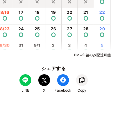
✕
✕
✕
✕
✕
✕
⭘
8/16
17
18
19
20
21
22
⭘
⭘
⭘
⭘
⭘
⭘
⭘
8/23
24
25
26
27
28
29
⭘
⭘
⭘
⭘
⭘
⭘
⭘
8/30
31
9/1
2
3
4
5
⭘
⭘
⭘
⭘
⭘
⭘
⭘
PM=午後のみ配達可能
9/6
7
8
9
10
11
12
⭘
⭘
⭘
⭘
⭘
⭘
⭘
シェアする
9/13
14
15
16
17
18
19
⭘
⭘
⭘
⭘
⭘
⭘
⭘
LINE
X
Facebook
Copy
9/20
21
22
23
24
25
26
⭘
⭘
⭘
⭘
⭘
⭘
⭘
9/27
28
29
30
10/1
2
3
⭘
⭘
⭘
⭘
⭘
⭘
⭘
10/4
5
6
7
8
9
10