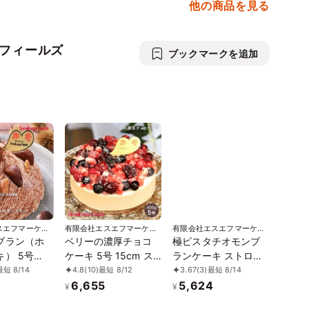
他の商品を見る
フィールズ
ブックマークを追加
スエフマーケッ
有限会社エスエフマーケッ
有限会社エスエフマーケッ
ベリーフィール
ト ストロベリーフィール
ト ストロベリーフィール
ブラン（ホ
ベリーの濃厚チョコ
極ピスタチオモンブ
ズ
ズ
） 5号
ケーキ 5号 15cm ス
ランケーキ ストロベ
トロベリーフィール
リーフィールズ 「お
最短 8/14
4.8
(10)
最短 8/12
3.67
(3)
最短 8/14
 「お中元
ズ 「お中元2026」
中元2026」 〔ピスタ
6,655
5,624
¥
¥
 〔特製モンブ
〔ベリーの濃厚チョ
チオモンブランケー