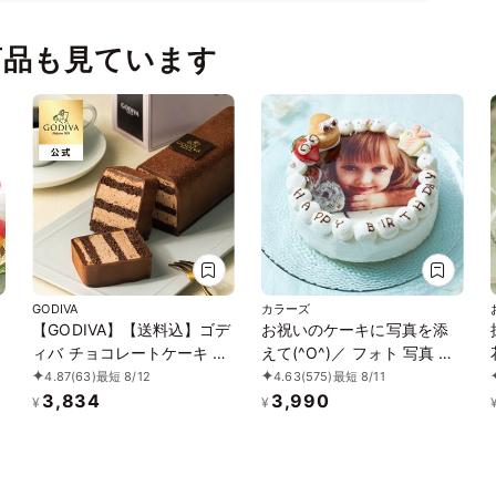
商品も見ています
GODIVA
カラーズ
【GODIVA】【送料込】ゴデ
お祝いのケーキに写真を添
フ
ィバ チョコレートケーキ お
えて(^O^)／ フォト 写真 ケ
中元2026
ーキ 4号
4.87
(63)
最短 8/12
4.63
(575)
最短 8/11
3,834
3,990
¥
¥