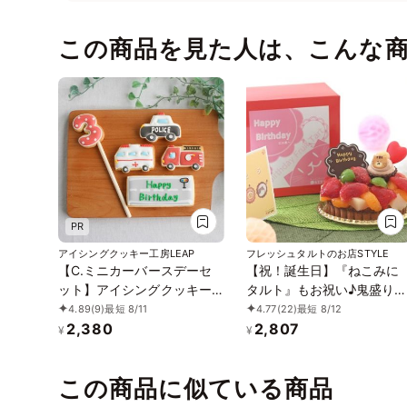
この商品を見た人は、こんな
PR
アイシングクッキー工房LEAP
フレッシュタルトのお店STYLE
【C.ミニカーバースデーセ
【祝！誕生日】『ねこみに
ット】アイシングクッキー
タルト』もお祝い♪鬼盛り
クッキー 救急車 消防車 パト
ルーツタルト 4号
4.89
(9)
最短 8/11
4.77
(22)
最短 8/12
カー 車 プチギフト ケーキデ
2,380
2,807
¥
¥
コレーション パトカー 男の
子 誕生日 ケーキトッピング
この商品に似ている商品
かわいい お菓子