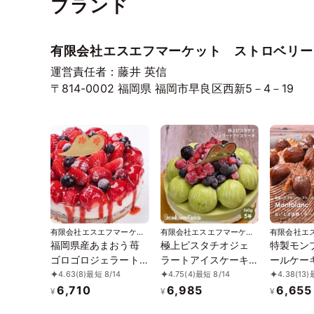
ブランド
有限会社エスエフマーケット ストロベリー
運営責任者：藤井 英信
〒814-0002
福岡県
福岡市早良区西新5－4－19
有限会社エスエフマーケッ
有限会社エスエフマーケッ
有限会社エ
ト ストロベリーフィール
ト ストロベリーフィール
ト ストロ
福岡県産あまおう苺
極上ピスタチオジェ
特製モン
ズ
ズ
ズ
ゴロゴロジェラート
ラートアイスケーキ 5
ールケーキ
アイスケーキ 5号 ス
号 15cm径 ストロベ
15cm ストロベリーフ
4.63
(8)
最短 8/14
4.75
(4)
最短 8/14
4.38
(13)
トロベリーフィール
リーフィールズ 「ア
ィールズ
6,710
6,985
6,655
¥
¥
¥
ズ 「アイス 2026」
イス 2026」「お中元
2026」