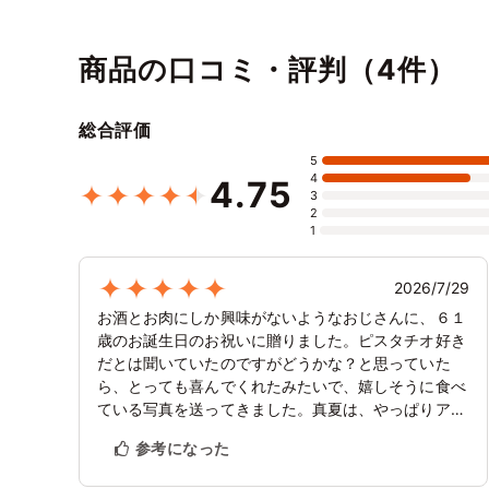
「お中元2026」 〔あ
2026」〔ピスタチオ
ラン〕
まおう苺ジェラー
ジェラート〕
ト〕
商品の口コミ・評判（4件）
総合評価
5
4
4.75
3
2
1
2026/7/29
お酒とお肉にしか興味がないようなおじさんに、６１
歳のお誕生日のお祝いに贈りました。ピスタチオ好き
だとは聞いていたのですがどうかな？と思っていた
ら、とっても喜んでくれたみたいで、嬉しそうに食べ
ている写真を送ってきました。真夏は、やっぱりアイ
スクリームケーキですね。
参考になった