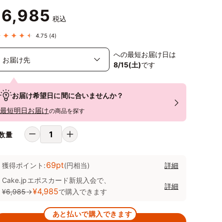
6,985
¥
税込
4.75
(4)
への最短お届け日は
8/15(土)
です
お届け希望日に間に合いませんか？
最短明日お届け
の商品を探す
数量
69pt
獲得ポイント:
(円相当)
詳細
Cake.jpエポスカード新規入会で、
詳細
¥4,985
¥6,985
→
で購入できます
あと払いで購入できます