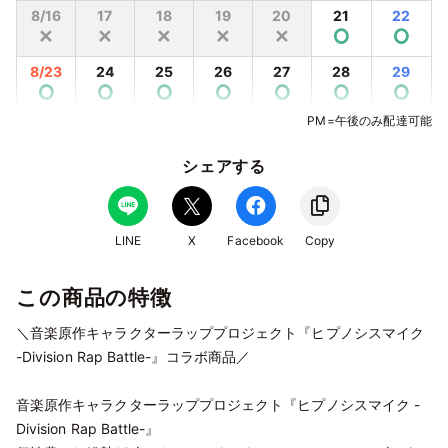
8/16
17
18
19
20
21
22
✕
✕
✕
✕
✕
⭘
⭘
8/23
24
25
26
27
28
29
⭘
⭘
⭘
⭘
⭘
⭘
⭘
PM=午後のみ配達可能
8/30
31
9/1
2
3
4
5
⭘
⭘
⭘
⭘
⭘
⭘
⭘
シェアする
9/6
7
8
9
10
11
12
⭘
⭘
⭘
⭘
⭘
⭘
⭘
9/13
14
15
16
17
18
19
LINE
X
Facebook
Copy
⭘
⭘
⭘
⭘
⭘
⭘
⭘
この商品の特徴
9/20
21
22
23
24
25
26
⭘
⭘
⭘
⭘
⭘
⭘
⭘
＼音楽原作キャラクターラッププロジェクト『ヒプノシスマイク
9/27
28
29
30
10/1
2
3
-Division Rap Battle-』コラボ商品／
⭘
⭘
⭘
⭘
⭘
⭘
⭘
音楽原作キャラクターラッププロジェクト『ヒプノシスマイク -
10/4
5
6
7
8
9
10
⭘
⭘
⭘
⭘
⭘
⭘
⭘
Division Rap Battle-』