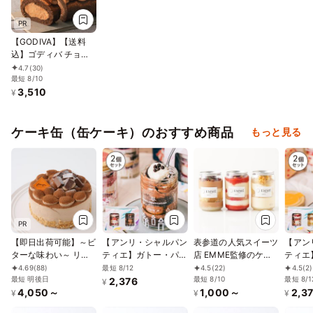
PR
【GODIVA】【送料
込】ゴディバ チョコ
レートロールケーキ
4.7
(30)
お中元2026
最短 8/10
3,510
¥
ケーキ缶（缶ケーキ）のおすすめ商品
もっと見る
PR
【即日出荷可能】～ビ
【アンリ・シャルパン
表参道の人気スイーツ
【アン
ターな味わい～ リッ
ティエ】ガトー・パル
店 EMME監修のケー
ティエ
チなチョコレートケー
フェ＜ショートケー
キ缶 小サイズ250ml
フェ＜
最短 8/12
4.69
(88)
4.5
(22)
4.5
(2)
キ 4号 12cm
最短 明後日
キ・ザッハトルテ＞バ
3缶入 （薔薇とイチゴ
最短 8/10
キ・チ
最短 8/1
2,376
¥
4,050～
1,000～
2,3
ースデーセット
缶、モンブラン缶、オ
ースデ
¥
¥
¥
ペラ缶、全3種から選