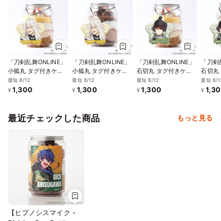
べる3種）
「刀剣乱舞ONLINE」
「刀剣乱舞ONLINE」
「刀剣乱舞ONLINE」
「刀剣乱
小狐丸 タグ付きケー
小狐丸 タグ付きケー
石切丸 タグ付きケー
石切丸
キ缶（イチゴカスター
キ缶（ダブルチョコレ
キ缶（イチゴカスター
キ缶（
最短 8/12
最短 8/12
最短 8/12
最短 8/1
ド）
ート）
ド）
ート）
1,300
1,300
1,300
1,3
¥
¥
¥
¥
最近チェックした商品
もっと見る
【ヒプノシスマイク -