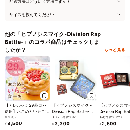
配送方法はどういう方法ですか？
サイズを教えてください
他の「ヒプノシスマイク-Division Rap
Battle-」のコラボ商品はチェックしま
したか？
もっと見る
PR
【アレルゲン29品目不
【ヒプノシスマイク -
【ヒプノシスマ
使用】おこめといちごの
Division Rap Battle-】
Division Rap Ba
ケーキ／アレルギー対応
ランダムステッカー付き
カード・カード
最短 8/9
3.75
(4)
最短 8/15
4
(2)
最短 8/20
8,500
3,300
2,500
／ヴィーガン、グルテン
クッキー缶
付き イケブクロ
¥
¥
¥
フリー、ハラール、プラ
ビジョン（Buste