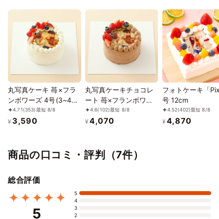
12/6
7
8
9
10
11
12
⭘
⭘
⭘
⭘
⭘
⭘
⭘
12/13
14
15
16
17
18
19
⭘
⭘
⭘
⭘
⭘
⭘
⭘
12/20
21
22
23
24
25
26
作品ファンのご友人へのプレゼントや自分へのご褒美にもおすす
⭘
⭘
⭘
⭘
⭘
⭘
⭘
めです。
丸写真ケーキ 苺×フラ
丸写真ケーキチョコレ
フォトケーキ「Pix
12/27
28
29
30
31
1/1
2
⭘
⭘
⭘
⭘
⭘
⭘
✕
ンボワーズ 4号(3~4名
ート 苺×フランボワー
号 12cm
商品一覧は【 ●
こちらをタップ
】
様向け)
ズ 4号(3~4名様向け)
4.71
(353)
最短 8/8
4.6
(102)
最短 8/8
4.52
(402)
最短 8/8
© King Record Co., Ltd. All rights reserved.
1/3
4
5
6
7
8
9
3,590
4,070
4,870
¥
¥
¥
✕
⭘
⭘
⭘
⭘
⭘
⭘
1/10
11
12
13
14
15
16
商品の口コミ・評判（7件）
⭘
⭘
⭘
⭘
⭘
⭘
⭘
1/17
18
19
20
21
22
23
総合評価
⭘
⭘
⭘
⭘
⭘
⭘
⭘
5
1/24
25
26
27
28
29
30
4
⭘
⭘
⭘
⭘
⭘
⭘
⭘
3
5
2