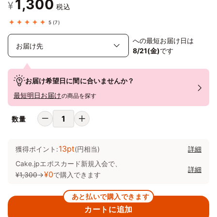
1,300
¥
税込
5
(7)
への最短お届け日は
8/21(金)
です
お届け希望日に間に合いませんか？
最短明日お届け
の商品を探す
数量
13pt
獲得ポイント:
(円相当)
詳細
Cake.jpエポスカード新規入会で、
詳細
¥0
¥1,300
→
で購入できます
あと払いで購入できます
カートに追加