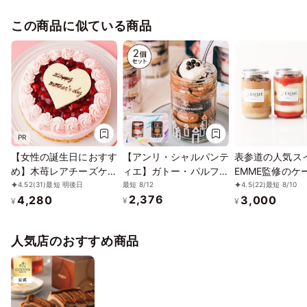
ントベース
Bros!!!）デザ
この商品に似ている商品
レート
PR
【女性の誕生日におすす
【アンリ・シャルパンテ
表参道の人気ス
め】木苺レアチーズケー
ィエ】ガトー・パルフェ
EMME監修のケ
キ ピンク 4号 12cm
＜ショートケーキ・ザッ
小サイズ250ml
最短 8/12
4.52
(31)
最短 明後日
4.5
(22)
最短 8/10
2,376
4,280
3,000
ハトルテ＞バースデーセ
（薔薇とイチゴ
¥
¥
¥
ット
ブラン缶、オペ
3種から選べる3
人気店のおすすめ商品