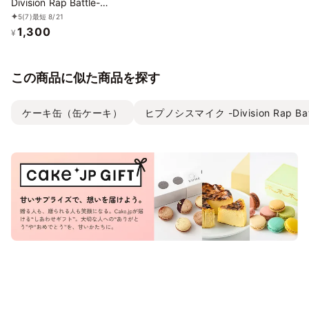
Division Rap Battle-】
ケーキ缶 有栖川帝統
5
(7)
最短 8/21
1,300
（チョコ味）
¥
この商品に似た商品を探す
ケーキ缶（缶ケーキ）
ヒプノシスマイク -Division Rap Bat