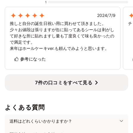
1
1/31
2/1
2
3
4
5
6
⭘
⭘
✕
✕
✕
✕
✕
2024/7/9
2/7
8
9
10
11
12
13
推しと自分の誕生日祝い用に買わせて頂きました。
チ
✕
✕
✕
✕
✕
✕
✕
少々お値段は張りますが缶に貼ってあるシールは剥がし
て好きな所に貼れますし量も丁度良くて味も良かったの
2/14
15
16
17
18
19
20
で満足です。
✕
✕
✕
✕
✕
✕
✕
来年はホールケーキver.も頼んでみようと思います。
2/21
22
23
24
25
26
27
参考になった
✕
✕
✕
✕
✕
✕
✕
2/28
3/1
2
3
4
5
6
✕
✕
✕
✕
✕
✕
✕
7件の口コミをすべて見る
よくある質問
送料はどれくらいかかりますか？