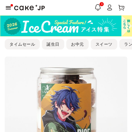
3
タイムセール
誕生日
お中元
スイーツ
ラ