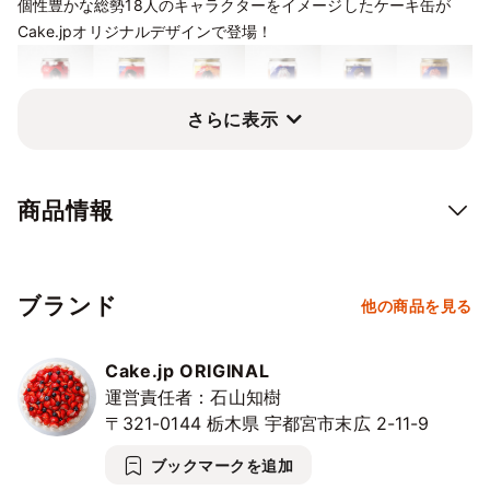
個性豊かな総勢18人のキャラクターをイメージしたケーキ缶が
10/11
12
13
14
15
16
17
Cake.jpオリジナルデザインで登場！
⭘
⭘
⭘
⭘
⭘
⭘
⭘
10/18
19
20
21
22
23
24
⭘
⭘
⭘
⭘
⭘
⭘
⭘
さらに表示
10/25
26
27
28
29
30
31
⭘
⭘
⭘
⭘
⭘
⭘
⭘
11/1
2
3
4
5
6
7
商品情報
⭘
⭘
⭘
⭘
⭘
⭘
⭘
11/8
9
10
11
12
13
14
⭘
⭘
⭘
⭘
⭘
⭘
⭘
ブランド
他の商品を見る
3缶以上まとめてご購入のお客様には「購入者限定チャーム付き
11/15
16
17
18
19
20
21
ケーキ缶スプーン」を1本プレゼント！
⭘
⭘
⭘
⭘
⭘
⭘
⭘
※18種の中からランダムになります。
Cake.jp ORIGINAL
11/22
23
24
25
26
27
28
運営責任者：石山知樹
⭘
⭘
⭘
⭘
⭘
⭘
⭘
〒321-0144
栃木県
宇都宮市末広
2-11-9
11/29
30
12/1
2
3
4
5
ブックマークを追加
⭘
⭘
⭘
⭘
⭘
⭘
⭘