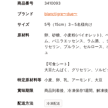
商品番号
3410093
ブランド
blanctigre〜due〜
サイズ
5号（15cm）3～5名様向け
原材料
卵、砂糖、小麦粉(バイオレット)、
ム、バニラエッセンス、ラム酒、、
リセリン、プルラン、セルロース、
ュ
【可食シート】
大豆たんぱく、グリセリン、ソルビ
特定原材料等
小麦、卵、乳、アーモンド、大豆
賞味期限
商品到着後、冷凍保存1週間。解凍
配送方法
冷凍配送