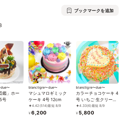
ブックマークを追加
3
e〜due〜
blanctigre〜due〜
blanctigre〜due〜
図鑑」ホー
マシュマロギミック
カラーチョコケーキ 4
5号
ケーキ 4号 12cm
号 いちご 生クリーム
12cm
4.42
(514)
最短 8/9
4.33
(6)
最短 8/9
6,200
5,800
¥
¥