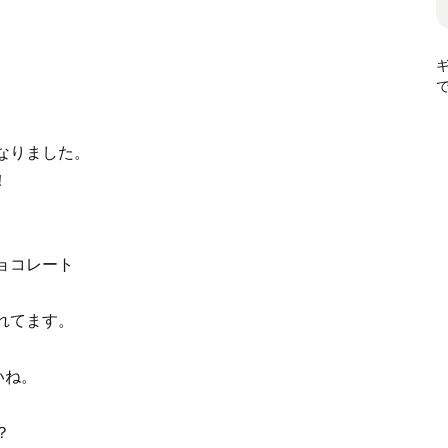
なりました。
！
ョコレート
れてます。
いね。
？