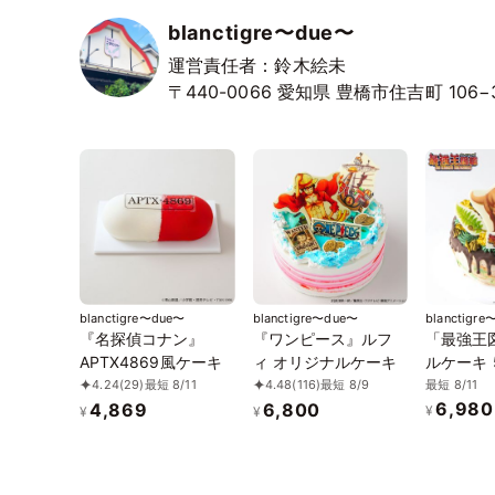
blanctigre〜due〜
運営責任者：鈴木絵未
〒440-0066
愛知県
豊橋市住吉町
106−
blanctigre〜due〜
blanctigre〜due〜
blanctigr
『名探偵コナン』
『ワンピース』ルフ
「最強王
APTX4869風ケーキ
ィ オリジナルケーキ
ルケーキ 
最短 8/11
4.24
(29)
最短 8/11
4.48
(116)
最短 8/9
6,980
4,869
6,800
¥
¥
¥