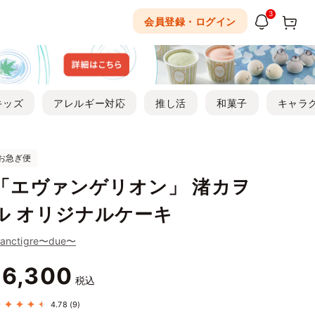
3
会員登録・ログイン
キッズ
アレルギー対応
推し活
和菓子
キャラ
お急ぎ便
「エヴァンゲリオン」 渚カヲ
ル オリジナルケーキ
lanctigre〜due〜
6,300
¥
税込
4.78
(9)