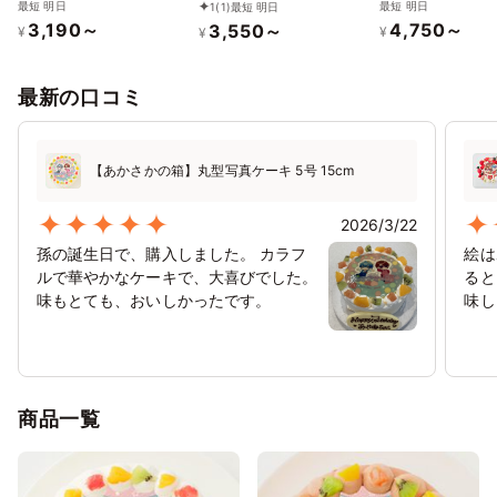
号 9cm
最短 明日
最短 明日
1
(1)
最短 明日
3,190～
4,750～
3,550～
¥
¥
¥
最新の口コミ
【あかさかの箱】丸型写真ケーキ 5号 15cm
2026/3/22
孫の誕生日で、購入しました。 カラフ
絵は
ルで華やかなケーキで、大喜びでした。
ると
味もとても、おいしかったです。
味し
商品一覧