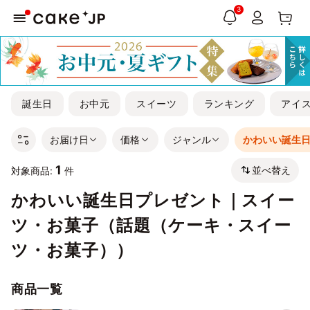
3
誕生日
お中元
スイーツ
ランキング
アイ
お届け日
価格
ジャンル
かわいい誕生
1
並べ替え
対象商品:
件
かわいい誕生日プレゼント｜スイー
ツ・お菓子（話題（ケーキ・スイー
ツ・お菓子））
商品一覧